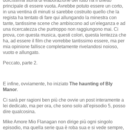
dolcissima storia di elaborazione del lutto ha il difetto
principale di essere vuota. Avrebbe potuto essere un corto,
in una ventina di minuti si sarebbe costruito quello che la
regista ha tentato di fare qui allungando la minestra con
tante, tantissime scene che ambiscono ad un'eleganza e ad
una ricercatezza che purtroppo non raggiungono mai. Ci
prova, con questa musica, questi colori, questa lentezza che
ha, ad essere il film che vorrebbe tantissimo essere, ma per
mia opinione fallisce completamente rivelandosi noioso,
vuoto e allungato.
Peccato, parte 2.
E infine, ovviamente, ho iniziato
The haunting of Bly
Manor
.
Ci sarà per ragioni ben più che ovvie un post interamente a
lei dedicato, ma per ora, che sono solo all'episodio 5, posso
dire qualcosina.
Mike Amore Mio Flanagan non dirige più ogni singolo
episodio, ma quella serie qua è roba sua e si vede sempre,