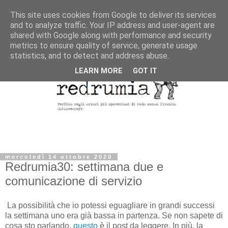
This site uses cookies from Google to deliver its services
and to analyze traffic. Your IP address and user-agent are
shared with Google along with performance and security
metrics to ensure quality of service, generate usage
statistics, and to detect and address abuse.
LEARN MORE
GOT IT
mercoledì 14 ottobre 2020
Redrumia30: settimana due e
comunicazione di servizio
La possibilità che io potessi eguagliare in grandi successi
la settimana uno era già bassa in partenza. Se non sapete di
cosa sto parlando,
questo
è il post da leggere. In più, la