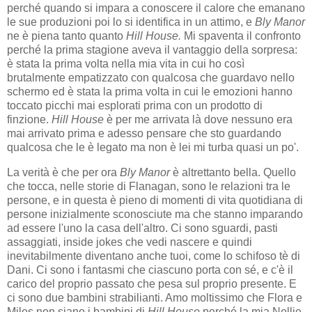
perché quando si impara a conoscere il calore che emanano
le sue produzioni poi lo si identifica in un attimo, e
Bly Manor
ne è piena tanto quanto
Hill House.
Mi spaventa il confronto
perché la prima stagione aveva il vantaggio della sorpresa:
è stata la prima volta nella mia vita in cui ho così
brutalmente empatizzato con qualcosa che guardavo nello
schermo ed è stata la prima volta in cui le emozioni hanno
toccato picchi mai esplorati prima con un prodotto di
finzione.
Hill House
è per me arrivata là dove nessuno era
mai arrivato prima e adesso pensare che sto guardando
qualcosa che le è legato ma non è lei mi turba quasi un po'.
La verità è che per ora
Bly Manor
è altrettanto bella. Quello
che tocca, nelle storie di Flanagan, sono le relazioni tra le
persone, e in questa è pieno di momenti di vita quotidiana di
persone inizialmente sconosciute ma che stanno imparando
ad essere l'uno la casa dell'altro. Ci sono sguardi, pasti
assaggiati, inside jokes che vedi nascere e quindi
inevitabilmente diventano anche tuoi, come lo schifoso tè di
Dani. Ci sono i fantasmi che ciascuno porta con sé, e c'è il
carico del proprio passato che pesa sul proprio presente. E
ci sono due bambini strabilianti. Amo moltissimo che Flora e
Miles non siano i bambini di
Hill House
perché la mia Nellie