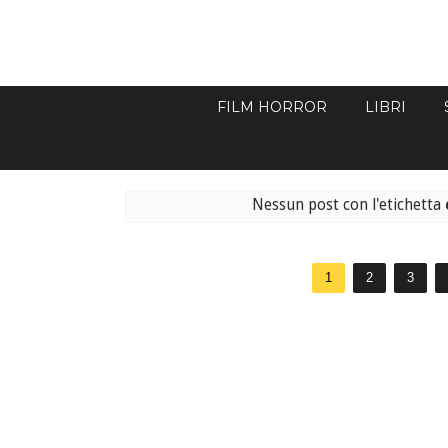
FILM HORROR
LIBRI
Nessun post con l'etichetta
1
2
3