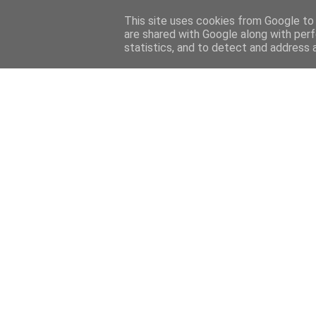
This site uses cookies from Google to d
are shared with Google along with perf
statistics, and to detect and address 