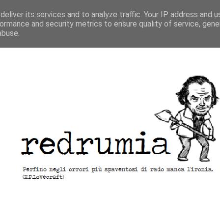
eliver its services and to analyze traffic. Your IP address and 
ormance and security metrics to ensure quality of service, gen
abuse.