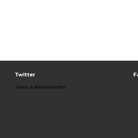
Twitter
F
Tweets di @MariParacchini