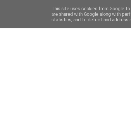
This site uses cookies from Google to d
are shared with Google along with perf
statistics, and to detect and address 