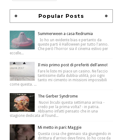
Popular Posts
Summerween a casa Redrumia
Io ho un evidente bias e pertanto da
queste parti è Halloween per tutto l'anno.
Che però l'horror sia il cinema estivo per
eccelle...
Il mio primo post di preferiti dell'anno!
Fare le liste mi piace un casino. Ne faccio
tantissime dalla dubbia utilità, poi ogni
tanto mi cimento in missioni impossibili
come questa. ...
The Gerber Syndrome
Nuovi Incubi questa settimana arriva -
credo per la prima volta? - in patria.
Abbiamo infatti pensato che in una
stagione dedicata al found...
Mi metto in pari: Maggie
Questa cosa che gennaio sta giungendo in
dirittura d'arrivo deve finire. Io ho cose da