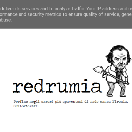
eliver its services and to analyze traffic. Your IP address and 
ormance and security metrics to ensure quality of service, gen
abuse.