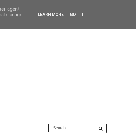
user-agent
erate usage
LEARN MORE
GOT IT