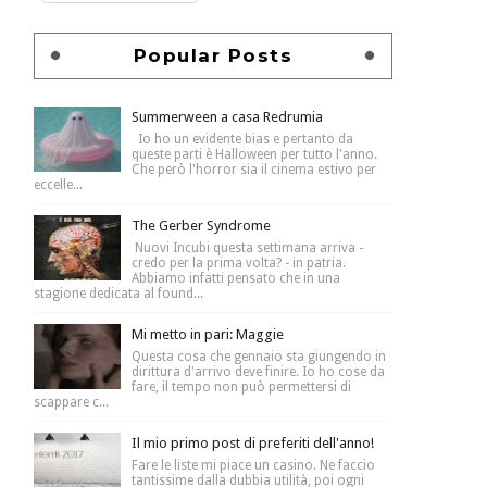
Popular Posts
Summerween a casa Redrumia
Io ho un evidente bias e pertanto da
queste parti è Halloween per tutto l'anno.
Che però l'horror sia il cinema estivo per
eccelle...
The Gerber Syndrome
Nuovi Incubi questa settimana arriva -
credo per la prima volta? - in patria.
Abbiamo infatti pensato che in una
stagione dedicata al found...
Mi metto in pari: Maggie
Questa cosa che gennaio sta giungendo in
dirittura d'arrivo deve finire. Io ho cose da
fare, il tempo non può permettersi di
scappare c...
Il mio primo post di preferiti dell'anno!
Fare le liste mi piace un casino. Ne faccio
tantissime dalla dubbia utilità, poi ogni