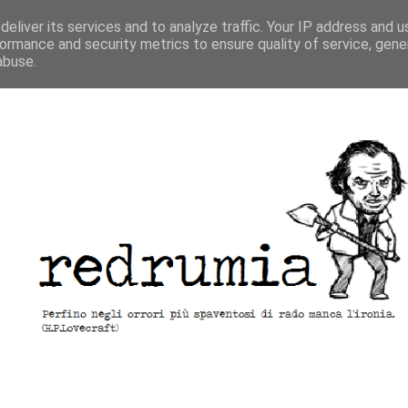
eliver its services and to analyze traffic. Your IP address and 
ormance and security metrics to ensure quality of service, gen
abuse.