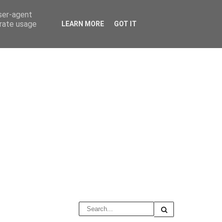
user-agent
erate usage
LEARN MORE
GOT IT