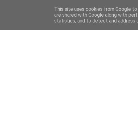
This site uses cookies from Google to d
are shared with Google along with perf
statistics, and to detect and address 