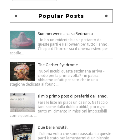
Popular Posts
Summerween a casa Redrumia
Io ho un evidente bias e pertanto da
queste parti è Halloween per tutto l'anno.
Che però l'horror sia il cinema estivo per
eccelle...
The Gerber Syndrome
Nuovi Incubi questa settimana arriva -
credo per la prima volta? - in patria.
Abbiamo infatti pensato che in una
stagione dedicata al found...
Il mio primo post di preferiti dell'anno!
Fare le liste mi piace un casino. Ne faccio
tantissime dalla dubbia utilità, poi ogni
tanto mi cimento in missioni impossibili
come questa. ...
Due belle novità!
L'ultima volta che sono passata da queste
parti è stato per lamentarmi di un biennio