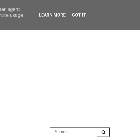
user-agent
erate usage
LEARN MORE
GOT IT