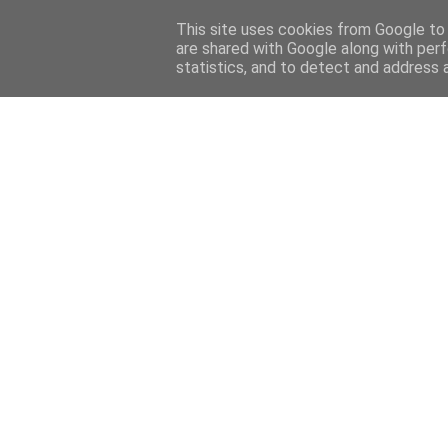
This site uses cookies from Google to d
are shared with Google along with perf
statistics, and to detect and address 