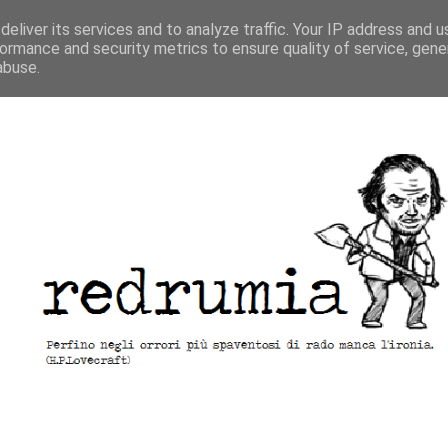
eliver its services and to analyze traffic. Your IP address and 
ormance and security metrics to ensure quality of service, gen
abuse.