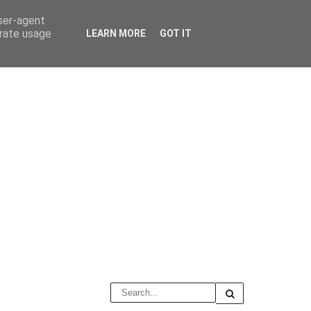
user-agent
erate usage
LEARN MORE
GOT IT