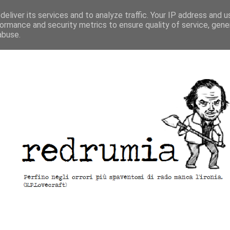
eliver its services and to analyze traffic. Your IP address and 
ormance and security metrics to ensure quality of service, gen
abuse.