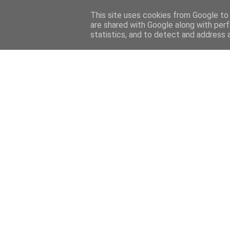
This site uses cookies from Google to d
are shared with Google along with perf
statistics, and to detect and address 