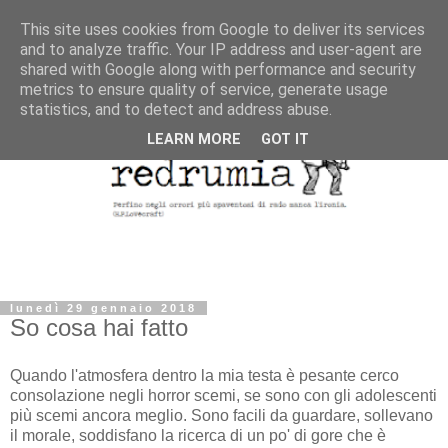
This site uses cookies from Google to deliver its services
and to analyze traffic. Your IP address and user-agent are
shared with Google along with performance and security
metrics to ensure quality of service, generate usage
statistics, and to detect and address abuse.
LEARN MORE
GOT IT
lunedì 29 gennaio 2018
So cosa hai fatto
Quando l'atmosfera dentro la mia testa è pesante cerco
consolazione negli horror scemi, se sono con gli adolescenti
più scemi ancora meglio. Sono facili da guardare, sollevano
il morale, soddisfano la ricerca di un po' di gore che è