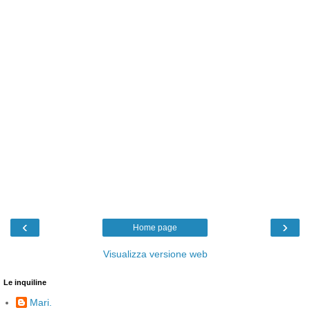
‹
›
Home page
Visualizza versione web
Le inquiline
Mari.