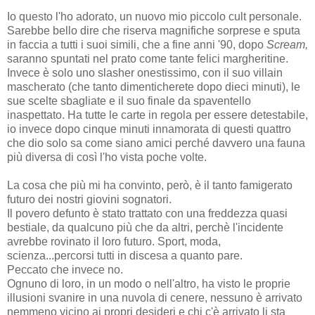
Io questo l'ho adorato, un nuovo mio piccolo cult personale.
Sarebbe bello dire che riserva magnifiche sorprese e sputa
in faccia a tutti i suoi simili, che a fine anni '90, dopo
Scream,
saranno spuntati nel prato come tante felici margheritine.
Invece è solo uno slasher onestissimo, con il suo villain
mascherato (che tanto dimenticherete dopo dieci minuti), le
sue scelte sbagliate e il suo finale da spaventello
inaspettato. Ha tutte le carte in regola per essere detestabile,
io invece dopo cinque minuti innamorata di questi quattro
che dio solo sa come siano amici perché davvero una fauna
più diversa di così l'ho vista poche volte.
La cosa che più mi ha convinto, però, è il tanto famigerato
futuro dei nostri giovini sognatori.
Il povero defunto è stato trattato con una freddezza quasi
bestiale, da qualcuno più che da altri, perchè l'incidente
avrebbe rovinato il loro futuro. Sport, moda,
scienza...percorsi tutti in discesa a quanto pare.
Peccato che invece no.
Ognuno di loro, in un modo o nell'altro, ha visto le proprie
illusioni svanire in una nuvola di cenere, nessuno è arrivato
nemmeno vicino ai propri desideri e chi c'è arrivato li sta