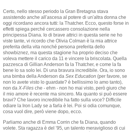
Certo, nello stesso periodo la Gran Bretagna stava
assistendo anche all'ascesa al potere di un'altra donna che
oggi ricordano ancora tutti: la Thatcher. Ecco, questo forse in
effetti spiega perché cercassero consolazione nella
principessa Diana. Io di brave attrici in questa serie ne ho
viste tante, vi ricordo che Olivia Colman è la mia attrice
preferita della vita nonché persona preferita dello
showbiznez, ma questa stagione ha proprio deciso che
voleva mettere il carico da 11 e vincere la briscolata. Quella
pazzesca di Gillian Anderson fa la Thatcher, e come la fa
bene lo sa solo lei. Di una bravura incredibile. Ora, io sono
una bimba della Anderson da
Sex Education
(per favore, se
non lo avete visto lo guardate? è bellissimo lo amo tanto),
non da
X-Files
che - ehm - non ho mai visto, però giuro che
il mio amore è recente ma sincero. Ma quanto si può essere
bravi? Che lavoro incredibile ha fatto sulla voce? Difficile
odiare la Iron Lady se a farla è lei. Poi si odia comunque,
cosa vuol dire, però viene dopo, ecco.
Parliamo anche di Emma Corrin che fa Diana, quando
volete. Sta ragazza è del '95, un talento meraviglioso di cui