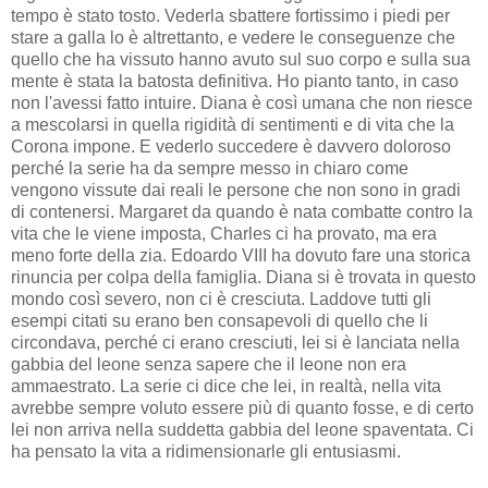
tempo è stato tosto. Vederla sbattere fortissimo i piedi per
stare a galla lo è altrettanto, e vedere le conseguenze che
quello che ha vissuto hanno avuto sul suo corpo e sulla sua
mente è stata la batosta definitiva. Ho pianto tanto, in caso
non l'avessi fatto intuire. Diana è così umana che non riesce
a mescolarsi in quella rigidità di sentimenti e di vita che la
Corona impone. E vederlo succedere è davvero doloroso
perché la serie ha da sempre messo in chiaro come
vengono vissute dai reali le persone che non sono in gradi
di contenersi. Margaret da quando è nata combatte contro la
vita che le viene imposta, Charles ci ha provato, ma era
meno forte della zia. Edoardo VIII ha dovuto fare una storica
rinuncia per colpa della famiglia. Diana si è trovata in questo
mondo così severo, non ci è cresciuta. Laddove tutti gli
esempi citati su erano ben consapevoli di quello che li
circondava, perché ci erano cresciuti, lei si è lanciata nella
gabbia del leone senza sapere che il leone non era
ammaestrato. La serie ci dice che lei, in realtà, nella vita
avrebbe sempre voluto essere più di quanto fosse, e di certo
lei non arriva nella suddetta gabbia del leone spaventata. Ci
ha pensato la vita a ridimensionarle gli entusiasmi.