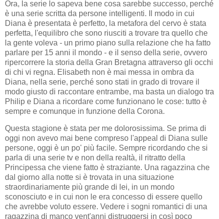
Ora, la serie lo sapeva bene cosa sarebbe successo, perché
è una serie scritta da persone intelligenti. Il modo in cui
Diana è presentata è perfetto, la metafora del cervo è stata
perfetta, l'equilibro che sono riusciti a trovare tra quello che
la gente voleva - un primo piano sulla relazione che ha fatto
parlare per 15 anni il mondo - e il senso della serie, ovvero
ripercorrere la storia della Gran Bretagna attraverso gli occhi
di chi vi regna. Elisabeth non è mai messa in ombra da
Diana, nella serie, perché sono stati in grado di trovare il
modo giusto di raccontare entrambe, ma basta un dialogo tra
Philip e Diana a ricordare come funzionano le cose: tutto è
sempre e comunque in funzione della Corona.
Questa stagione è stata per me dolorosissima. Se prima di
oggi non avevo mai bene compreso l'appeal di Diana sulle
persone, oggi è un po' più facile. Sempre ricordando che si
parla di una serie tv e non della realtà, il ritratto della
Principessa che viene fatto è straziante. Una ragazzina che
dal giorno alla notte si è trovata in una situazione
straordinariamente più grande di lei, in un mondo
sconosciuto e in cui non le era concesso di essere quello
che avrebbe voluto essere. Vedere i sogni romantici di una
ragazzina di manco vent'anni distruggersi in così poco