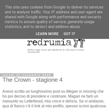
This site uses cookies from Google to deliver its services
and to analyze traffic. Your IP address and user-agent are
shared with Google along with performance and security
metrics to ensure quality of service, generate usage
statistics, and to detect and address abuse.
LEARN MORE
GOT IT
lunedì 23 novembre 2020
The Crown - stagione 4
Avevo scritto un lunghissimo post su
Megan is missing
che
ho poi deciso di prendere e cestinare. Magari ne farò un
riassunto su Letterboxd, mia croce e delizia. Se vi andasse,
qua di fianco c'è il link al mio profilo, spesso scrivo qualcosa