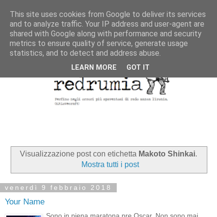
This site uses cookies from Google to deliver its services
and to analyze traffic. Your IP address and user-agent are
shared with Google along with performance and security
metrics to ensure quality of service, generate usage
statistics, and to detect and address abuse.
LEARN MORE
GOT IT
Visualizzazione post con etichetta
Makoto Shinkai
.
Mostra tutti i post
venerdì 9 febbraio 2018
Your Name
Sono in piena maratona pre Oscar. Non sono mai