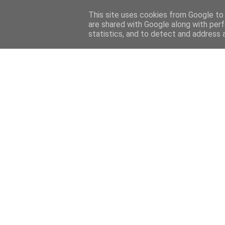
This site uses cookies from Google to d
are shared with Google along with perf
statistics, and to detect and address 