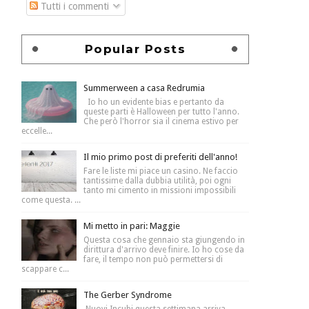
Tutti i commenti
Popular Posts
Summerween a casa Redrumia
Io ho un evidente bias e pertanto da
queste parti è Halloween per tutto l'anno.
Che però l'horror sia il cinema estivo per
eccelle...
Il mio primo post di preferiti dell'anno!
Fare le liste mi piace un casino. Ne faccio
tantissime dalla dubbia utilità, poi ogni
tanto mi cimento in missioni impossibili
come questa. ...
Mi metto in pari: Maggie
Questa cosa che gennaio sta giungendo in
dirittura d'arrivo deve finire. Io ho cose da
fare, il tempo non può permettersi di
scappare c...
The Gerber Syndrome
Nuovi Incubi questa settimana arriva -