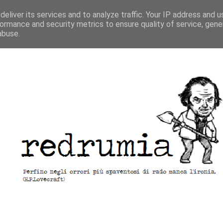
eliver its services and to analyze traffic. Your IP address and 
ormance and security metrics to ensure quality of service, gen
abuse.