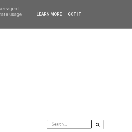
user-agent
erate usage
LEARN MORE
GOT IT