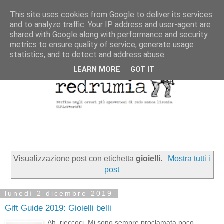
This site uses cookies from Google to deliver its services
and to analyze traffic. Your IP address and user-agent are
shared with Google along with performance and security
metrics to ensure quality of service, generate usage
statistics, and to detect and address abuse.
LEARN MORE
GOT IT
Visualizzazione post con etichetta
gioielli
.
Mostra tutti i
post
lunedì 2 dicembre 2019
Gift Guide 2019: Gioielli belli
Ah, rieccoci. Mi sono sempre proclamata poco