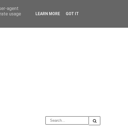
user-agent
erate usage
LEARN MORE
GOT IT