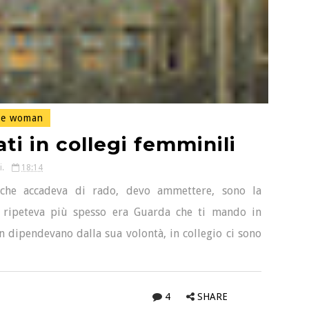
e woman
i in collegi femminili
i.
18:14
che accadeva di rado, devo ammettere, sono la
i ripeteva più spesso era Guarda che ti mando in
n dipendevano dalla sua volontà, in collegio ci sono
4
SHARE