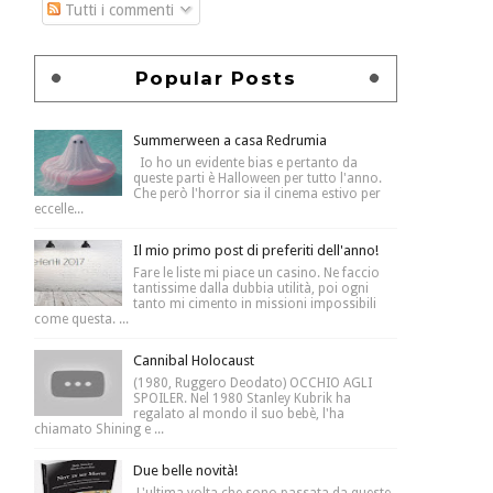
Tutti i commenti
Popular Posts
Summerween a casa Redrumia
Io ho un evidente bias e pertanto da
queste parti è Halloween per tutto l'anno.
Che però l'horror sia il cinema estivo per
eccelle...
Il mio primo post di preferiti dell'anno!
Fare le liste mi piace un casino. Ne faccio
tantissime dalla dubbia utilità, poi ogni
tanto mi cimento in missioni impossibili
come questa. ...
Cannibal Holocaust
(1980, Ruggero Deodato) OCCHIO AGLI
SPOILER. Nel 1980 Stanley Kubrik ha
regalato al mondo il suo bebè, l'ha
chiamato Shining e ...
Due belle novità!
L'ultima volta che sono passata da queste