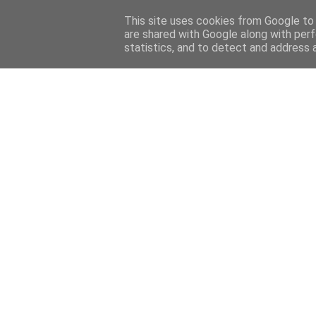
This site uses cookies from Google to d
are shared with Google along with perf
statistics, and to detect and address 