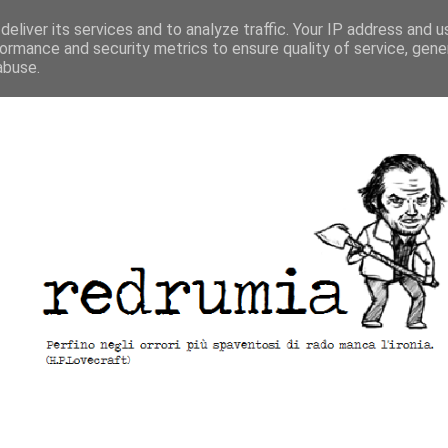
eliver its services and to analyze traffic. Your IP address and 
ormance and security metrics to ensure quality of service, gen
abuse.