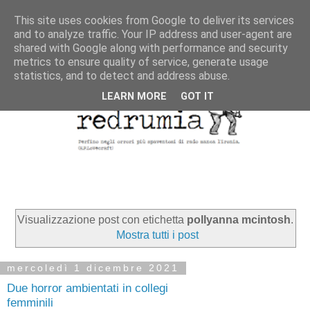
This site uses cookies from Google to deliver its services
and to analyze traffic. Your IP address and user-agent are
shared with Google along with performance and security
metrics to ensure quality of service, generate usage
statistics, and to detect and address abuse.
LEARN MORE
GOT IT
Visualizzazione post con etichetta
pollyanna mcintosh
.
Mostra tutti i post
mercoledì 1 dicembre 2021
Due horror ambientati in collegi
femminili