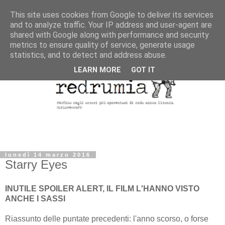
This site uses cookies from Google to deliver its services
and to analyze traffic. Your IP address and user-agent are
shared with Google along with performance and security
metrics to ensure quality of service, generate usage
statistics, and to detect and address abuse.
LEARN MORE
GOT IT
lunedì 14 marzo 2016
Starry Eyes
INUTILE SPOILER ALERT, IL FILM L'HANNO VISTO
ANCHE I SASSI
Riassunto delle puntate precedenti: l'anno scorso, o forse