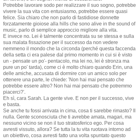
Potrebbe lavorare sodo per realizzare il suo sogno, potrebbe
vivere la sua vita con entusiasmo, potrebbe essere quasi
felice. Sia chiaro che non parlo di fastidiose donnette
forzatamente gioiose alla hills che sono alive in the sound of
music, parlo di semplice approccio migliore alla vita.
E invece no. Lei è talmente concentrata su se stessa e sulla
sua malata fissazione per il successo da non vedere
nemmeno il mondo che la circonda (perché questa faccenda
della setta ci era palese dal primo momento in cui si è visto
un - pensate un po'- pentacolo, ma lei no, lei è stronza ma
pure un po' tarda), come ci è molto chiaro quando Erin, una
delle amiche, accusata di dormire con un amico solo per
ottenere una parte, le chiede: 'Non hai mai pensato che
potrebbe essere altro? Non hai mai pensato che potremmo
piacerci?'.
Eh sì, cara Sarah. La gente vive. E non per il successo, vive
e basta.
Se anche tu fossi arrivata in cima, cosa ti sarebbe rimasto? Il
nulla. Gente sconosciuta che ti avrebbe amata, magari, ma
nessuno vicino se non il tuo stratosferico ego. Per cosa
avresti vissuto, allora? Se tutta la tu vita ruotava intorno ad
un obiettivo, cosa avresti fatto una volta spuntato questo