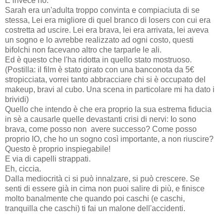
E invece no.
Sarah era un'adulta troppo convinta e compiaciuta di se
stessa, Lei era migliore di quel branco di losers con cui era
costretta ad uscire. Lei era brava, lei era arrivata, lei aveva
un sogno e lo avrebbe realizzato ad ogni costo, questi
bifolchi non facevano altro che tarparle le ali.
Ed è questo che l'ha ridotta in quello stato mostruoso.
(Postilla: il film è stato girato con una banconota da 5€
stropicciata, vorrei tanto abbracciare chi si è occupato del
makeup, bravi al cubo. Una scena in particolare mi ha dato i
brividi)
Quello che intendo è che era proprio la sua estrema fiducia
in sè a causarle quelle devastanti crisi di nervi: Io sono
brava, come posso non avere successo? Come posso
proprio IO, che ho un sogno così importante, a non riuscire?
Questo è proprio inspiegabile!
E via di capelli strappati.
Eh, ciccia.
Dalla mediocrità ci si può innalzare, si può crescere. Se
senti di essere già in cima non puoi salire di più, e finisce
molto banalmente che quando poi caschi (e caschi,
tranquilla che caschi) ti fai un malone dell'accidenti.