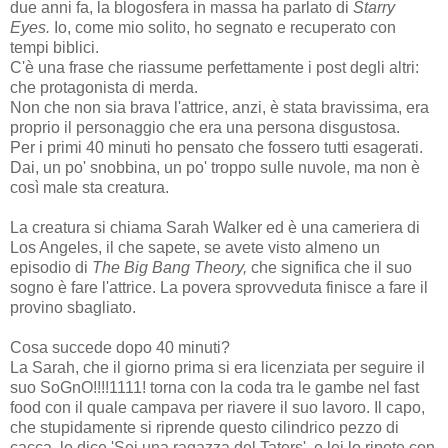
due anni fa, la blogosfera in massa ha parlato di
Starry
Eyes.
Io, come mio solito, ho segnato e recuperato con
tempi biblici.
C'è una frase che riassume perfettamente i post degli altri:
che protagonista di merda.
Non che non sia brava l'attrice, anzi, è stata bravissima, era
proprio il personaggio che era una persona disgustosa.
Per i primi 40 minuti ho pensato che fossero tutti esagerati.
Dai, un po' snobbina, un po' troppo sulle nuvole, ma non è
così male sta creatura.
La creatura si chiama Sarah Walker ed è una cameriera di
Los Angeles, il che sapete, se avete visto almeno un
episodio di
The Big Bang Theory,
che significa
che il suo
sogno è fare l'attrice. La povera sprovveduta finisce a fare il
provino sbagliato.
Cosa succede dopo 40 minuti?
La Sarah, che il giorno prima si era licenziata per seguire il
suo SoGnO!!!!1111! torna con la coda tra le gambe nel fast
food con il quale campava per riavere il suo lavoro. Il capo,
che stupidamente si riprende questo cilindrico pezzo di
cacca, le dice 'Sei una ragazza del Taters', e lei lo ripete con