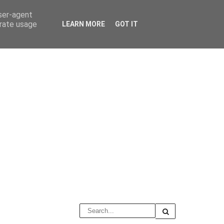
user-agent
erate usage
LEARN MORE
GOT IT