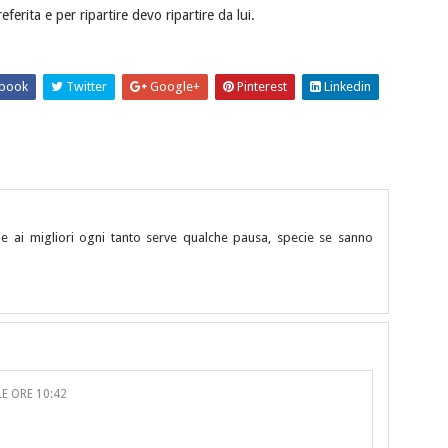
ferita e per ripartire devo ripartire da lui.
book
Twitter
Google+
Pinterest
Linkedin
he ai migliori ogni tanto serve qualche pausa, specie se sanno
E ORE 10:42