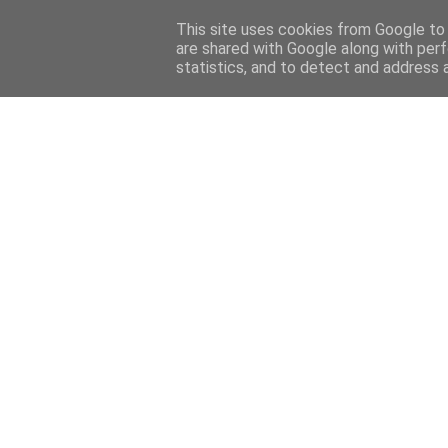
This site uses cookies from Google to d
are shared with Google along with perf
statistics, and to detect and address 