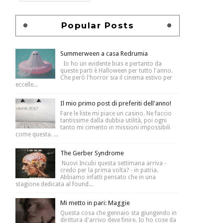
Popular Posts
Summerween a casa Redrumia
Io ho un evidente bias e pertanto da
queste parti è Halloween per tutto l'anno.
Che però l'horror sia il cinema estivo per
eccelle...
Il mio primo post di preferiti dell'anno!
Fare le liste mi piace un casino. Ne faccio
tantissime dalla dubbia utilità, poi ogni
tanto mi cimento in missioni impossibili
come questa. ...
The Gerber Syndrome
Nuovi Incubi questa settimana arriva -
credo per la prima volta? - in patria.
Abbiamo infatti pensato che in una
stagione dedicata al found...
Mi metto in pari: Maggie
Questa cosa che gennaio sta giungendo in
dirittura d'arrivo deve finire. Io ho cose da