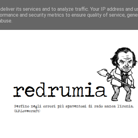
eliver its services and to analyze traffic. Your IP address and 
ormance and security metrics to ensure quality of service, gen
abuse.