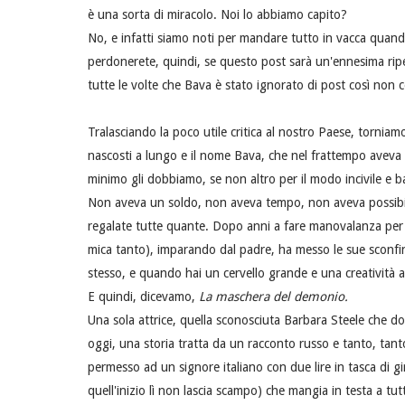
è una sorta di miracolo. Noi lo abbiamo capito?
No, e infatti siamo noti per mandare tutto in vacca quand
perdonerete, quindi, se questo post sarà un'ennesima ripe
tutte le volte che Bava è stato ignorato di post così non
Tralasciando la poco utile critica al nostro Paese, torniam
nascosti a lungo e il nome Bava, che nel frattempo aveva i
minimo gli dobbiamo, se non altro per il modo incivile e ba
Non aveva un soldo, non aveva tempo, non aveva possibilit
regalate tutte quante. Dopo anni a fare manovalanza per a
mica tanto), imparando dal padre, ha messo le sue sconfin
stesso, e quando hai un cervello grande e una creatività 
E quindi, dicevamo,
La maschera del demonio.
Una sola attrice, quella sconosciuta Barbara Steele che 
oggi, una storia tratta da un racconto russo e tanto, tant
permesso ad un signore italiano con due lire in tasca di g
quell'inizio lì non lascia scampo) che mangia in testa a tut