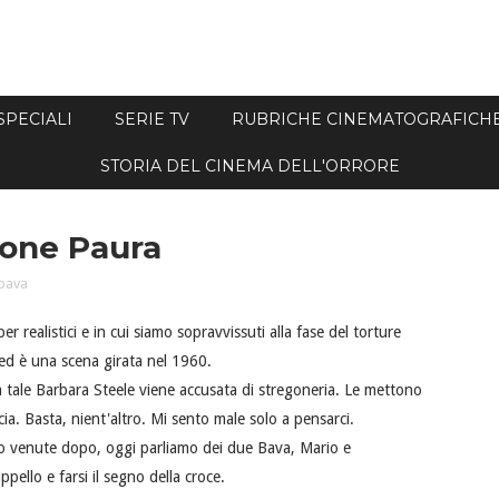
SPECIALI
SERIE TV
RUBRICHE CINEMATOGRAFICH
STORIA DEL CINEMA DELL'ORRORE
ione Paura
bava
r realistici e in cui siamo sopravvissuti alla fase del torture
 ed è una scena girata nel 1960.
 tale Barbara Steele viene accusata di stregoneria. Le mettono
ia. Basta, nient'altro. Mi sento male solo a pensarci.
ono venute dopo, oggi parliamo dei due Bava, Mario e
ppello e farsi il segno della croce.