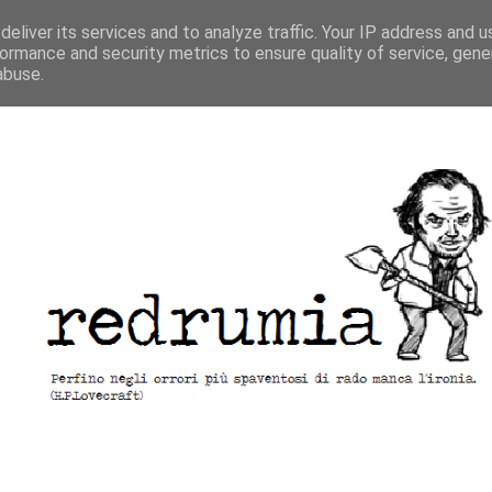
eliver its services and to analyze traffic. Your IP address and 
ormance and security metrics to ensure quality of service, gen
abuse.