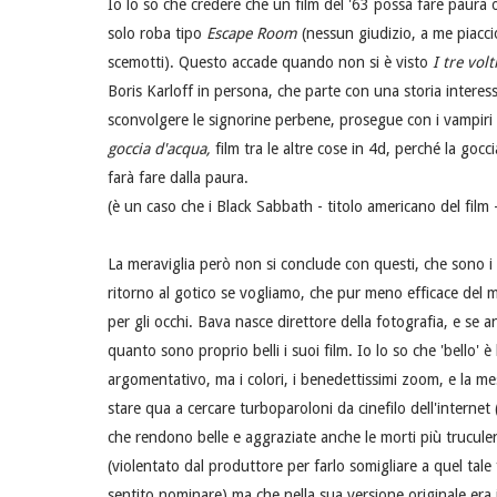
Io lo so che credere che un film del '63 possa fare paura 
solo roba tipo
Escape Room
(nessun giudizio, a me piacc
scemotti). Questo accade quando non si è visto
I tre vol
Boris Karloff in persona, che parte con una storia intere
sconvolgere le signorine perbene, prosegue con i vampiri
goccia d'acqua,
film tra le altre cose in 4d, perché la gocc
farà fare dalla paura.
(è un caso che i Black Sabbath - titolo americano del film
La meraviglia però non si conclude con questi, che sono i
ritorno al gotico se vogliamo, che pur meno efficace del 
per gli occhi. Bava nasce direttore della fotografia, e se
quanto sono proprio belli i suoi film. Io lo so che 'bello' 
argomentativo, ma i colori, i benedettissimi zoom, e la m
stare qua a cercare turboparoloni da cinefilo dell'interne
che rendono belle e aggraziate anche le morti più trucule
(violentato dal produttore per farlo somigliare a quel tal
sentito nominare) ma che nella sua versione originale era