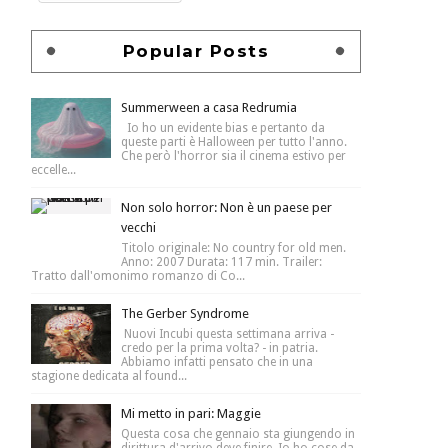
Popular Posts
Summerween a casa Redrumia
Io ho un evidente bias e pertanto da
queste parti è Halloween per tutto l'anno.
Che però l'horror sia il cinema estivo per
eccelle...
Non solo horror: Non è un paese per
vecchi
Titolo originale: No country for old men.
Anno: 2007 Durata: 117 min. Trailer:
Tratto dall'omonimo romanzo di Co...
The Gerber Syndrome
Nuovi Incubi questa settimana arriva -
credo per la prima volta? - in patria.
Abbiamo infatti pensato che in una
stagione dedicata al found...
Mi metto in pari: Maggie
Questa cosa che gennaio sta giungendo in
dirittura d'arrivo deve finire. Io ho cose da