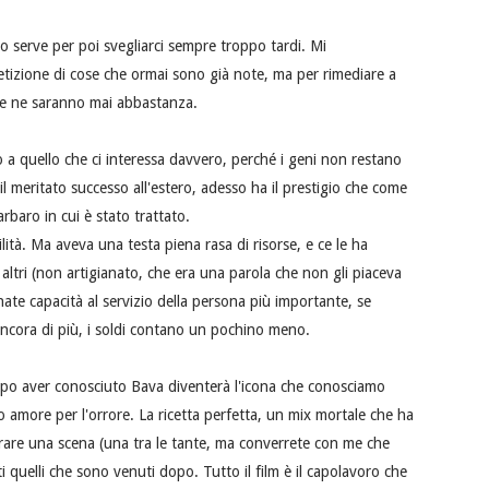
o serve per poi svegliarci sempre troppo tardi. Mi
tizione di cose che ormai sono già note, ma per rimediare a
 ce ne saranno mai abbastanza.
o a quello che ci interessa davvero, perché i geni non restano
l meritato successo all'estero, adesso ha il prestigio che come
rbaro in cui è stato trattato.
à. Ma aveva una testa piena rasa di risorse, e ce le ha
ltri (non artigianato, che era una parola che non gli piaceva
ate capacità al servizio della persona più importante, se
ancora di più, i soldi contano un pochino meno.
dopo aver conosciuto Bava diventerà l'icona che conosciamo
o amore per l'orrore. La ricetta perfetta, un mix mortale che ha
irare una scena (una tra le tante, ma converrete con me che
ti quelli che sono venuti dopo. Tutto il film è il capolavoro che