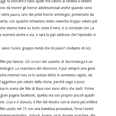
oggi fa storcere il naso quelli che vanno al cinema a vedere
iono da morire gli horror adolescenziali anche quando sono
ti della paura,
uno dei primi horror antologici, presentato da
ssante, con qualche richiamino lesbo neanche troppo velato per
 che stanno bene su tutto come il nero, e si conclude con
La
ia scorrerà anche a voi, e sarà la pipì addosso che l'episodio vi
 - siano l'unico gruppo metal che mi piace? crediamo di no)
 film più famosi.
Gli orrori del castello di Norimberga
è un
mitologico
La maschera del demonio,
è pur sempre una gioia
 anche internet non ce lo avesse detto lo avremmo capito, da
è l'aggettivo più odiato della storia, perché vago e poco
essa in scena dei film di Bava non sono altro che
belli.
Potrei
t (gran pagina facebook, quella) ma son proprio piccoli quadri
nte.
Lisa e il diavolo,
il film del Nostro con la storia più infelice
e film uscito nel 73 con una bambina posseduta, forse l'avete
 interessantissimo.
Schock,
invece, ve lo dovete guardare. Ma