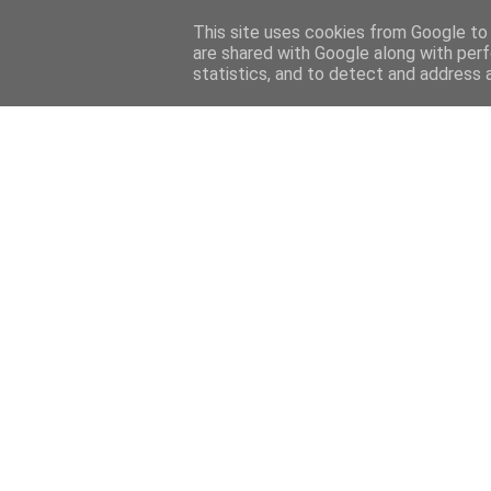
This site uses cookies from Google to d
are shared with Google along with perf
statistics, and to detect and address 