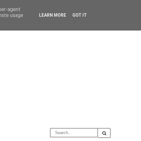
user-agent
erate usage
LEARN MORE
GOT IT