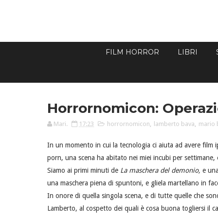
FILM HORROR
LIBRI
Horrornomicon: Operaz
Mari.
17:23
horrornomicon
,
lamberto bava
,
mario 
In un momento in cui la tecnologia ci aiuta ad avere film ipe
porn, una scena ha abitato nei miei incubi per settimane,
Siamo ai primi minuti de
La maschera del demonio,
e una
una maschera piena di spuntoni, e gliela martellano in facc
In onore di quella singola scena, e di tutte quelle che s
Lamberto, al cospetto dei quali è cosa buona togliersi il ca