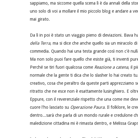
sappiamo, ma siccome quella scena lì è da annali della stor
uno solo di voi a mollare il mio piccolo blog e andare a v
mai girato.
Da lì in poi è stato un viaggio pieno di deviazioni. Bava 
della Terra,
ma si dice che anche quello sia un miracolo di 
commedia. Quando hai una testa grande così non c'è null
Ma non solo puoi fare quello che esiste già, ti inventi pu
Perché se tiri fuori qualcosa come
Reazione a catena,
il p
normale che la gente ti dica che lo slasher lo hai creato 
creativo, cosa che peraltro da queste parti apprezziamo sem
ritratto che ne esce non è esattamente lusinghiero. E oltretu
Eppure, con il reverenziale rispetto che una come me de
cuore l'ho lasciato su
Operazione Paura.
Il folklore, le c
dentro...sarà che parla di un mondo rurale e credulone ch
maledizione cittadina mi è rimasta dentro, e Melissa Graps