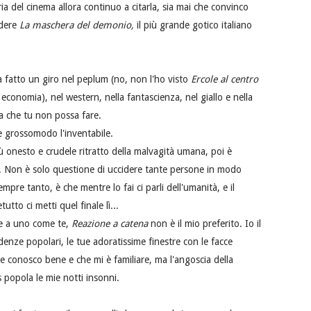
ia del cinema allora continuo a citarla, sia mai che convinco
edere
La maschera del demonio,
il più grande gotico italiano
ha fatto un giro nel peplum (no, non l'ho visto
Ercole al centro
economia), nel western, nella fantascienza, nel giallo e nella
a che tu non possa fare.
re grossomodo l'inventabile.
iù onesto e crudele ritratto della malvagità umana, poi è
tu. Non è solo questione di uccidere tante persone in modo
pre tanto, è che mentre lo fai ci parli dell'umanità, e il
tto ci metti quel finale lì...
ve a uno come te,
Reazione a catena
non è il mio preferito. Io il
redenze popolari, le tue adoratissime finestre con le facce
e conosco bene e che mi è familiare, ma l'angoscia della
 popola le mie notti insonni.