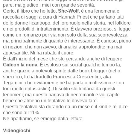
pare, ma giudico i miei con grande severità.
Certo, il libro che ho letto,
She-Wolf
, è una fenomenale
raccolta di saggi a cura di Hannah Priest che parlano tutti
delle donne licantropo, del loro ruolo nella storia, nel folklore
e nei prodotti di intrattenimento. È davvero prezioso, si legge
come un romanzo per via non solo della sua scorrevolezza
ma principalmente di quanto è interessante. È curioso, pieno
di nozioni che non avevo, di analisi approfondite ma mai
appesantite. Mi ha rubato il cuore.
È dall'inizio del mese che sto cercando anche di leggere
Gideon la nona
.
È esploso sui social qualche tempo fa,
anche grazie a notevoli spinte dalle book blogger (nello
specifico, lo ha tradotto Francesca Crescentini, aka
Tegamini, che ovviamente ne ha parlato moltissimo e con
toni molto entusiastici). Di solito sto lontana da questi
fenomeni, ma questo parlava di necromanti e voi capite
bene che almeno un tentativo lo dovevo fare.
Questo tentativo sta durando da un mese e il kindle mi dice
che sono all'11%.
Ne riparliamo, se emergo dalla lettura.
Videogiochi