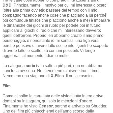
Tra le varie cose abbiamo comprato il Kit Essenziale di
D&D
. Principalmente il motivo per cui mi interessa giocarci
(oltre alla prima ovvietà: passare del tempo con il mio
compagno facendo anche cose che piacciano a lui perché
poi comunque finisce che piacciono anche a me) è imparare
le dinamiche dei giochi di ruolo per poterle poi in futuro
applicare ai giochi di ruolo che mi interessano davvero:
quelli dell'orrore. Proprio ieri abbiamo creato il mio primo
personaggio, e nonostante io mi sentissi una figa vera
perché pensavo di avere fatto scelte intelligenti ho scoperto
di avere fatto le scelte più comuni possibili. Vi tengo
aggiornati, al momento ridiamo molto.
La categoria
serie tv
la salto a piè pari, non ne abbiamo
conclusa nessuna. No, nemmeno miniserie true crime.
Nemmeno una stagione di
X-Files
. Il nulla cosmico.
Film
Come al solito la carrellata delle visioni tutta intera arriva
domani su Instagram, qui solo le menzioni d'onore.
Finalmente ho visto
Censor
, perché è arrivato su Shudder.
Uno dei film più chiacchierati dell'anno scorso dalla