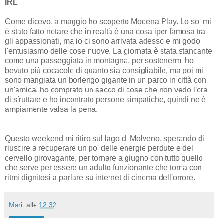
IRL
Come dicevo, a maggio ho scoperto Modena Play. Lo so, mi
è stato fatto notare che in realtà è una cosa iper famosa tra
gli appassionati, ma io ci sono arrivata adesso e mi godo
l'entusiasmo delle cose nuove. La giornata è stata stancante
come una passeggiata in montagna, per sostenermi ho
bevuto più cocacole di quanto sia consigliabile, ma poi mi
sono mangiata un borlengo gigante in un parco in città con
un'amica, ho comprato un sacco di cose che non vedo l'ora
di sfruttare e ho incontrato persone simpatiche, quindi ne è
ampiamente valsa la pena.
Questo weekend mi ritiro sul lago di Molveno, sperando di
riuscire a recuperare un po' delle energie perdute e del
cervello girovagante, per tornare a giugno con tutto quello
che serve per essere un adulto funzionante che torna con
ritmi dignitosi a parlare su internet di cinema dell'orrore.
Mari.
alle
12:32