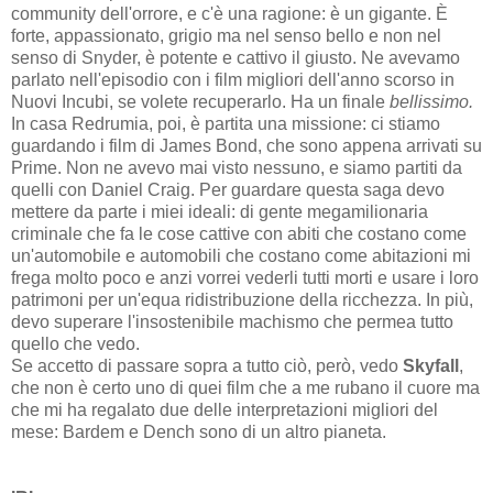
community dell'orrore, e c'è una ragione: è un gigante. È
forte, appassionato, grigio ma nel senso bello e non nel
senso di Snyder, è potente e cattivo il giusto. Ne avevamo
parlato nell'episodio con i film migliori dell'anno scorso in
Nuovi Incubi, se volete recuperarlo. Ha un finale
bellissimo.
In casa Redrumia, poi, è partita una missione: ci stiamo
guardando i film di James Bond, che sono appena arrivati su
Prime. Non ne avevo mai visto nessuno, e siamo partiti da
quelli con Daniel Craig. Per guardare questa saga devo
mettere da parte i miei ideali: di gente megamilionaria
criminale che fa le cose cattive con abiti che costano come
un'automobile e automobili che costano come abitazioni mi
frega molto poco e anzi vorrei vederli tutti morti e usare i loro
patrimoni per un'equa ridistribuzione della ricchezza. In più,
devo superare l'insostenibile machismo che permea tutto
quello che vedo.
Se accetto di passare sopra a tutto ciò, però, vedo
Skyfall
,
che non è certo uno di quei film che a me rubano il cuore ma
che mi ha regalato due delle interpretazioni migliori del
mese: Bardem e Dench sono di un altro pianeta.