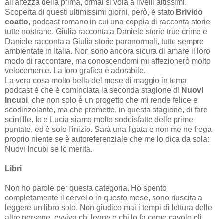
all'altezza della prima, ormai si vola a livelli altissimi.
Scoperta di questi ultimissimi giorni, però, è stato
Brivido
coatto
, podcast romano in cui una coppia di racconta storie
tutte nostrane. Giulia racconta a Daniele storie true crime e
Daniele racconta a Giulia storie paranormali, tutte sempre
ambientate in Italia. Non sono ancora sicura di amare il loro
modo di raccontare, ma conoscendomi mi affezionerò molto
velocemente. La loro grafica è adorabile.
La vera cosa molto bella del mese di maggio in tema
podcast è che è cominciata la seconda stagione di
Nuovi
Incubi
, che non solo è un progetto che mi rende felice e
scodinzolante, ma che promette, in questa stagione, di fare
scintille. Io e Lucia siamo molto soddisfatte delle prime
puntate, ed è solo l'inizio. Sarà una figata e non me ne frega
proprio niente se è autoreferenziale che me lo dica da sola:
Nuovi Incubi se lo merita.
Libri
Non ho parole per questa categoria. Ho spento
completamente il cervello in questo mese, sono riuscita a
leggere un libro solo. Non giudico mai i tempi di lettura delle
altre persone, evviva chi legge e chi lo fa come cavolo gli