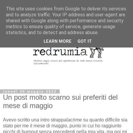
This site uses cookies from Google to deliver its services
and to analyze traffic. Your IP address and user-agent are
shared with Google along with performance and security
metrics to ensure quality of service, generate usage
statistics, and to detect and address abuse.
LEARN MORE
GOT IT
lunedì 30 maggio 2022
Un post molto scarno sui preferiti del
mese di maggio
Avevo scritto una intro strappalacrime su quanto difficile sia
stato per me il mese di maggio, punto in cui ho raggiunto
picchi di burnout senza precedenti nella mia vita, ma poi mi