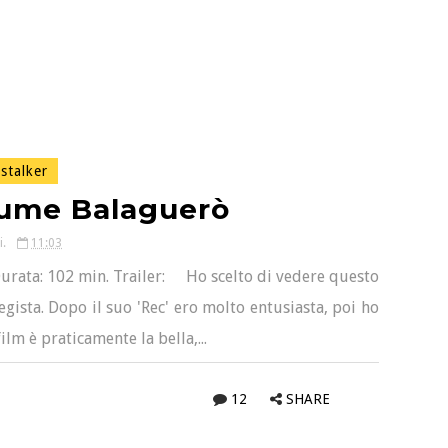
stalker
aume Balaguerò
i.
11:03
urata: 102 min. Trailer: Ho scelto di vedere questo
gista. Dopo il suo 'Rec' ero molto entusiasta, poi ho
lm è praticamente la bella,...
12
SHARE