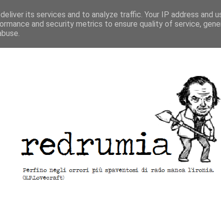
eliver its services and to analyze traffic. Your IP address and 
ormance and security metrics to ensure quality of service, gen
abuse.