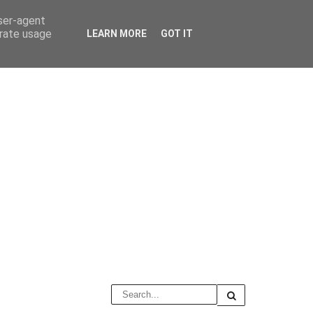
user-agent
erate usage
LEARN MORE
GOT IT