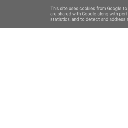
This site uses cookies from Google to d
are shared with Google along with perf
statistics, and to detect and address 