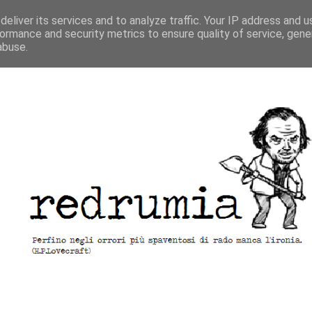
eliver its services and to analyze traffic. Your IP address and 
ormance and security metrics to ensure quality of service, gen
abuse.