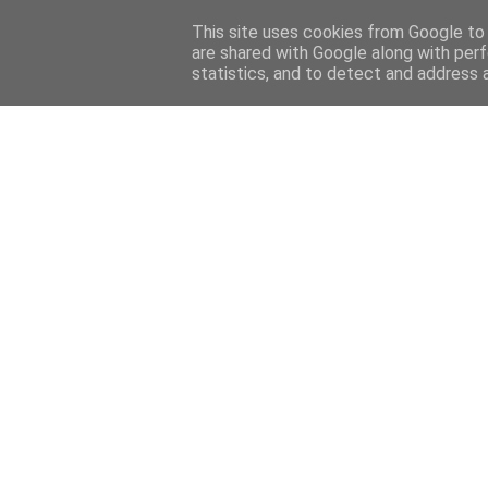
This site uses cookies from Google to d
are shared with Google along with perf
statistics, and to detect and address 