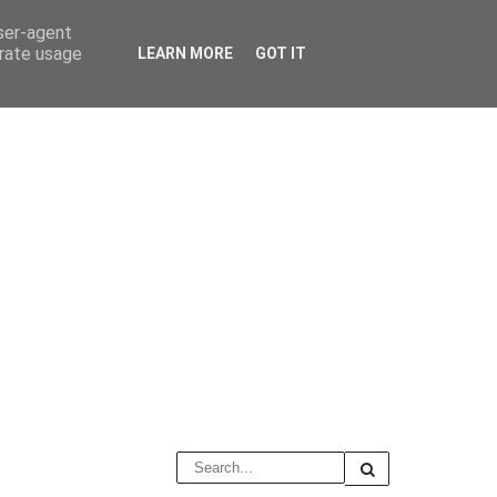
user-agent
erate usage
LEARN MORE
GOT IT