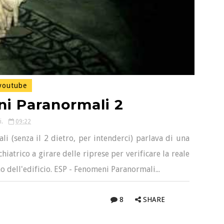
outube
i Paranormali 2
i.
09:22
i (senza il 2 dietro, per intenderci) parlava di una
iatrico a girare delle riprese per verificare la reale
 dell'edificio. ESP - Fenomeni Paranormali...
8
SHARE