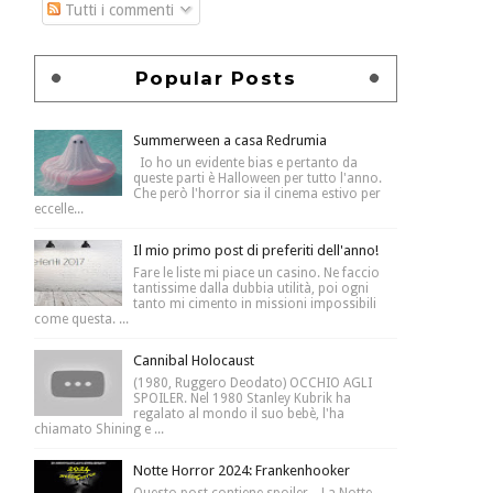
Tutti i commenti
Popular Posts
Summerween a casa Redrumia
Io ho un evidente bias e pertanto da
queste parti è Halloween per tutto l'anno.
Che però l'horror sia il cinema estivo per
eccelle...
Il mio primo post di preferiti dell'anno!
Fare le liste mi piace un casino. Ne faccio
tantissime dalla dubbia utilità, poi ogni
tanto mi cimento in missioni impossibili
come questa. ...
Cannibal Holocaust
(1980, Ruggero Deodato) OCCHIO AGLI
SPOILER. Nel 1980 Stanley Kubrik ha
regalato al mondo il suo bebè, l'ha
chiamato Shining e ...
Notte Horror 2024: Frankenhooker
Questo post contiene spoiler . La Notte