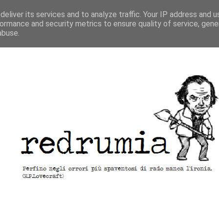
eliver its services and to analyze traffic. Your IP address and 
ormance and security metrics to ensure quality of service, gen
abuse.