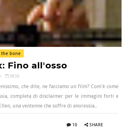
 the bone
: Fino all'osso
i.
08:50
enissimo, che dite, ne facciamo un film? Com'è come
ssia, completa di disclaimer per le immagini forti e
 Ellen, una ventenne che soffre di anoressia...
10
SHARE