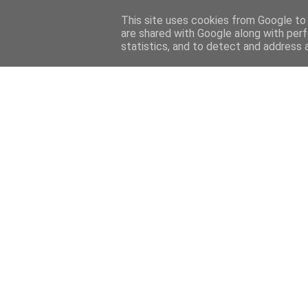
This site uses cookies from Google to d
are shared with Google along with perf
statistics, and to detect and address 