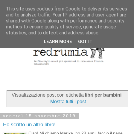
This site uses cookies from Google to deliver its services
and to analyze traffic. Your IP address and user-agent are
shared with Google along with performance and security
metrics to ensure quality of service, generate usage
statistics, and to detect and address abuse.
LEARN MORE
GOT IT
Visualizzazione post con etichetta
libri per bambini
.
Mostra tutti i post
venerdì 15 novembre 2019
Ho scritto un altro libro!
Ciao! Mi chiamo Marika, ho 29 anni, faccio il pane