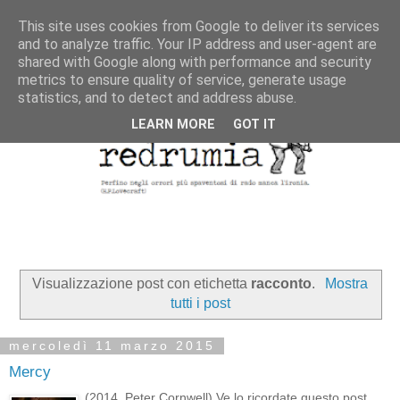
This site uses cookies from Google to deliver its services
and to analyze traffic. Your IP address and user-agent are
shared with Google along with performance and security
metrics to ensure quality of service, generate usage
statistics, and to detect and address abuse.
LEARN MORE
GOT IT
Visualizzazione post con etichetta
racconto
.
Mostra
tutti i post
mercoledì 11 marzo 2015
Mercy
(2014, Peter Cornwell) Ve lo ricordate questo post