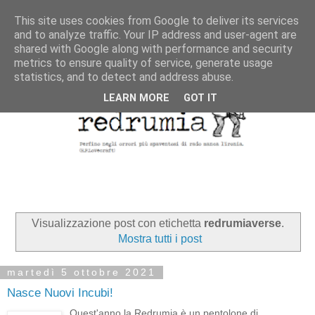
This site uses cookies from Google to deliver its services
and to analyze traffic. Your IP address and user-agent are
shared with Google along with performance and security
metrics to ensure quality of service, generate usage
statistics, and to detect and address abuse.
LEARN MORE
GOT IT
Visualizzazione post con etichetta
redrumiaverse
.
Mostra tutti i post
martedì 5 ottobre 2021
Nasce Nuovi Incubi!
Quest'anno la Redrumia è un pentolone di