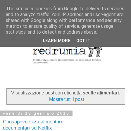
This site uses cookies from Google to deliver its services
and to analyze traffic. Your IP address and user-agent are
shared with Google along with performance and security
metrics to ensure quality of service, generate usage
statistics, and to detect and address abuse.
LEARN MORE
GOT IT
Visualizzazione post con etichetta
scelte alimentari
.
Mostra tutti i post
venerdì 19 gennaio 2018
Consapevolezza alimentare: i
documentari su Netflix