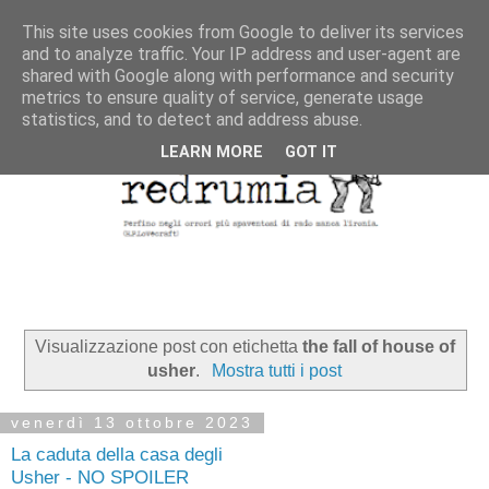
This site uses cookies from Google to deliver its services
and to analyze traffic. Your IP address and user-agent are
shared with Google along with performance and security
metrics to ensure quality of service, generate usage
statistics, and to detect and address abuse.
LEARN MORE
GOT IT
Visualizzazione post con etichetta
the fall of house of
usher
.
Mostra tutti i post
venerdì 13 ottobre 2023
La caduta della casa degli
Usher - NO SPOILER