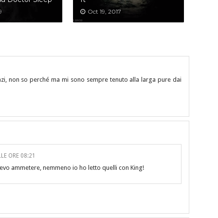
9
Oct 19, 2017
anzi, non so perché ma mi sono sempre tenuto alla larga pure dai
LE ORE 08:21
devo ammetere, nemmeno io ho letto quelli con King!