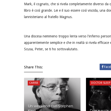
Mark, il cognato, che si rivela completamente diverso da 
libro è così grande. Lei e il suo essere così viscida, un
lannisteriano al fratello Magnus.
Una discesa nemmeno troppo lenta verso l'inferno personale
apparentemente semplice e che in realtà si rivela efficace 
Scusa, Peter, se ti ho sottovalutato.
Share This:
Face
CARRIE
DOCTOR SLEEP
Un weekend con Stephen
King
Due parole 