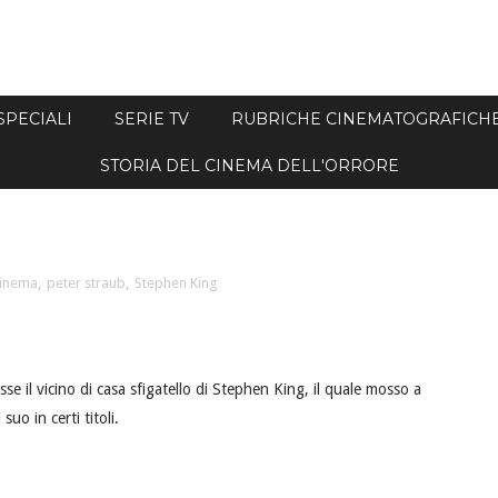
SPECIALI
SERIE TV
RUBRICHE CINEMATOGRAFICH
STORIA DEL CINEMA DELL'ORRORE
cinema
,
peter straub
,
Stephen King
e il vicino di casa sfigatello di Stephen King, il quale mosso a
o in certi titoli.