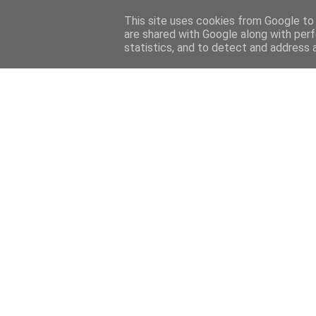
This site uses cookies from Google to d
are shared with Google along with perf
statistics, and to detect and address 