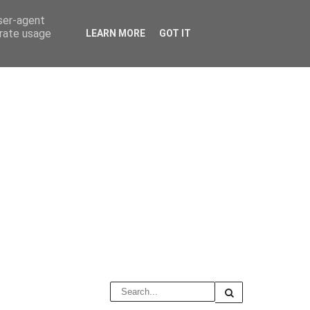
user-agent
erate usage
LEARN MORE
GOT IT