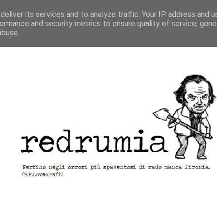
eliver its services and to analyze traffic. Your IP address and 
ormance and security metrics to ensure quality of service, gen
abuse.