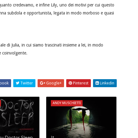
quanto credevamo, e infine Lily, uno dei motivi per cui questo
a donna subdola e opportunista, legata in modo morboso e quasi
 di Julia, in cui siamo trascinati insieme a lei, in modo
e coinvolgente.
book
Twitter
Google+
Pinterest
Linkedin
ANDY MUSCHIETTI
su Doctor Sleep
It