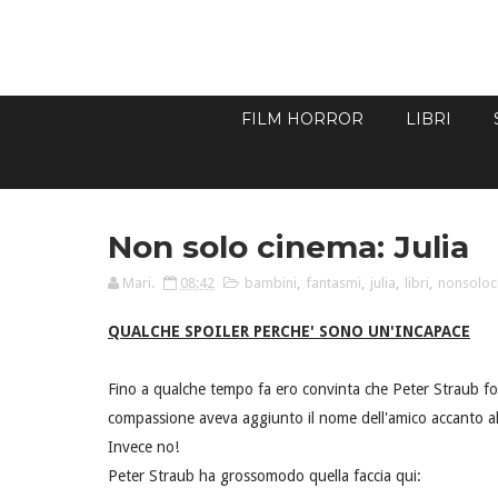
FILM HORROR
LIBRI
Non solo cinema: Julia
Mari.
08:42
bambini
,
fantasmi
,
julia
,
libri
,
nonsolo
QUALCHE SPOILER PERCHE' SONO UN'INCAPACE
Fino a qualche tempo fa ero convinta che Peter Straub foss
compassione aveva aggiunto il nome dell'amico accanto al su
Invece no!
Peter Straub ha grossomodo quella faccia qui: