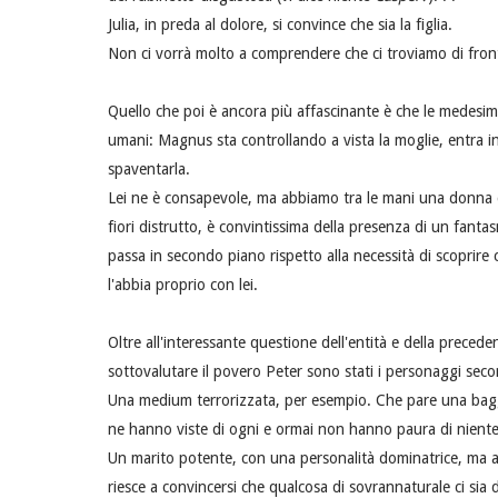
Julia, in preda al dolore, si convince che sia la figlia.
Non ci vorrà molto a comprendere che ci troviamo di fro
Quello che poi è ancora più affascinante è che le medesim
umani: Magnus sta controllando a vista la moglie, entra i
spaventarla.
Lei ne è consapevole, ma abbiamo tra le mani una donna di 
fiori distrutto, è convintissima della presenza di un fantas
passa in secondo piano rispetto alla necessità di scoprire
l'abbia proprio con lei.
Oltre all'interessante questione dell'entità e della preced
sottovalutare il povero Peter sono stati i personaggi seco
Una medium terrorizzata, per esempio. Che pare una baggi
ne hanno viste di ogni e ormai non hanno paura di niente
Un marito potente, con una personalità dominatrice, ma 
riesce a convincersi che qualcosa di sovrannaturale ci sia 