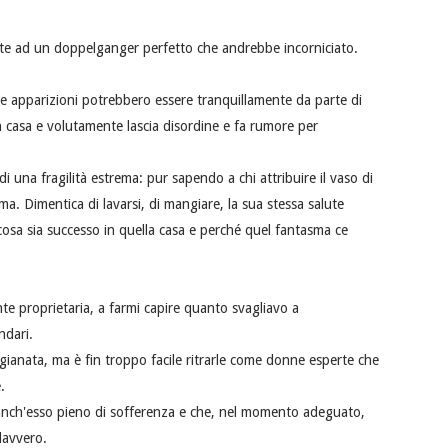
nte ad un doppelganger perfetto che andrebbe incorniciato.
e apparizioni potrebbero essere tranquillamente da parte di
n casa e volutamente lascia disordine e fa rumore per
una fragilità estrema: pur sapendo a chi attribuire il vaso di
ma. Dimentica di lavarsi, di mangiare, la sua stessa salute
 cosa sia successo in quella casa e perché quel fantasma ce
ente proprietaria, a farmi capire quanto svagliavo a
ndari.
anata, ma è fin troppo facile ritrarle come donne esperte che
.
anch'esso pieno di sofferenza e che, nel momento adeguato,
davvero.