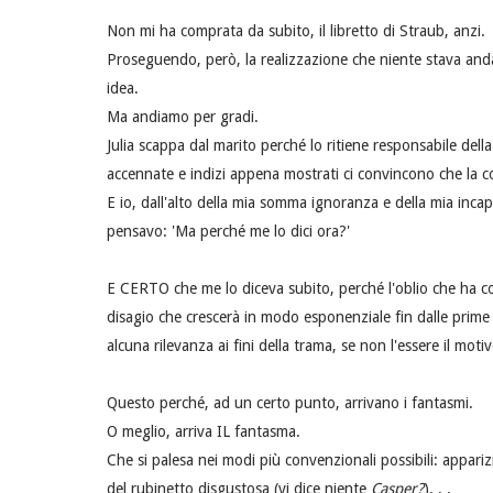
Non mi ha comprata da subito, il libretto di Straub, anzi.
Proseguendo, però, la realizzazione che niente stava a
idea.
Ma andiamo per gradi.
Julia scappa dal marito perché lo ritiene responsabile della 
accennate e indizi appena mostrati ci convincono che la colp
E io, dall'alto della mia somma ignoranza e della mia incapa
pensavo: 'Ma perché me lo dici ora?'
E CERTO che me lo diceva subito, perché l'oblio che ha co
disagio che crescerà in modo esponenziale fin dalle prime
alcuna rilevanza ai fini della trama, se non l'essere il mot
Questo perché, ad un certo punto, arrivano i fantasmi.
O meglio, arriva IL fantasma.
Che si palesa nei modi più convenzionali possibili: appariz
del rubinetto disgustosa (vi dice niente
Casper?
). . .