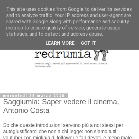
This site uses cookies from Google to deliver its services
and to analyze traffic. Your IP address and user-agent are
shared with Google along with performance and security
metrics to ensure quality of service, generate usage
statistics, and to detect and address abuse.
LEARN MORE
GOT IT
mercoledì 28 marzo 2018
Saggiumia: Saper vedere il cinema,
Antonio Costa
So che queste introduzioni servono più a noi stessi per
autogiustificarci che non a chi legge: non siamo tutti
youtuber con migliaia di follower e fan devoti, e meno male.