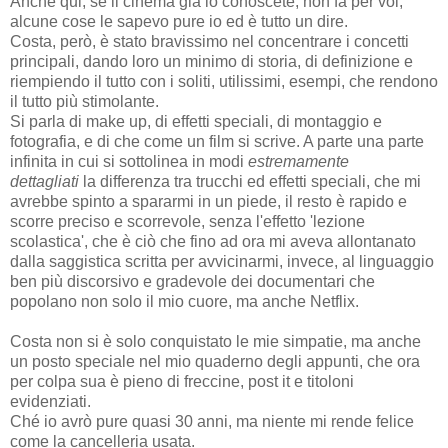
Anche qui, se il cinema già lo conoscete, non fa per voi,
alcune cose le sapevo pure io ed è tutto un dire.
Costa, però, è stato bravissimo nel concentrare i concetti
principali, dando loro un minimo di storia, di definizione e
riempiendo il tutto con i soliti, utilissimi, esempi, che rendono
il tutto più stimolante.
Si parla di make up, di effetti speciali, di montaggio e
fotografia, e di che come un film si scrive. A parte una parte
infinita in cui si sottolinea in modi
estremamente
dettagliati
la differenza tra trucchi ed effetti speciali, che mi
avrebbe spinto a spararmi in un piede, il resto è rapido e
scorre preciso e scorrevole, senza l'effetto 'lezione
scolastica', che è ciò che fino ad ora mi aveva allontanato
dalla saggistica scritta per avvicinarmi, invece, al linguaggio
ben più discorsivo e gradevole dei documentari che
popolano non solo il mio cuore, ma anche Netflix.
Costa non si è solo conquistato le mie simpatie, ma anche
un posto speciale nel mio quaderno degli appunti, che ora
per colpa sua è pieno di freccine, post it e titoloni
evidenziati.
Ché io avrò pure quasi 30 anni, ma niente mi rende felice
come la cancelleria usata.