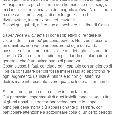
Principalmente perché finora non ho mai letto molti saggi,
ma l'ingresso nella mia vita del magnifico Yuval Noah Harari
ha messo in me la voglia di non leggere altro che
divulgazione, informazione, educazione.
Eccoci qui, quindi, a fare due chiacchiere sul libro di Costa.
Saper vedere il cinema s
i pone l'obiettivo di rendere la
visione dei film un po' più consapevole. Non vuole essere
un omnibus, non vuole rispondere ad ogni domanda
possibile nè tantomeno ricostruire nel dettaglio la storia del
cinema. Cerca di fare di tutto un po', dando un'infarinatura
generale che è un ottimo punto di partenza.
Costa stesso, infatti, conclude ogni capitolo con un elenco di
libri da consultare per chi fosse interessato ad approfondire
ogni argomento. La lista è infinita e io non gli starò mai
dietro, ma è interessante avere qualche titolo di riferimento.
Si parte, nella prima metà del testo, con la storia.
Dai primissimi esperimenti di quei fratelli francesi laggiù fino
ai giorni nostri, si ripercorrono velocemente le tappe
principali della storia più appassionante di sempre, con
particolare attenzione a sottolineare cosa di un certo periodo