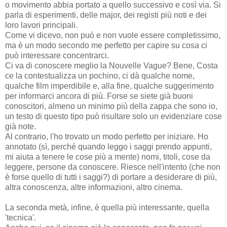
o movimento abbia portato a quello successivo e così via. Si
parla di esperimenti, delle major, dei registi più noti e dei
loro lavori principali.
Come vi dicevo, non può e non vuole essere completissimo,
ma è un modo secondo me perfetto per capire su cosa ci
può interessare concentrarci.
Ci va di conoscere meglio la Nouvelle Vague? Bene, Costa
ce la contestualizza un pochino, ci dà qualche nome,
qualche film imperdibile e, alla fine, qualche suggerimento
per informarci ancora di più. Forse se siete già buoni
conoscitori, almeno un minimo più della zappa che sono io,
un testo di questo tipo può risultare solo un evidenziare cose
già note.
Al contrario, l'ho trovato un modo perfetto per iniziare. Ho
annotato (sì, perché quando leggo i saggi prendo appunti,
mi aiuta a tenere le cose più a mente) nomi, titoli, cose da
leggere, persone da conoscere. Riesce nell'intento (che non
è forse quello di tutti i saggi?) di portare a desiderare di più,
altra conoscenza, altre informazioni, altro cinema.
La seconda metà, infine, è quella più interessante, quella
'tecnica'.