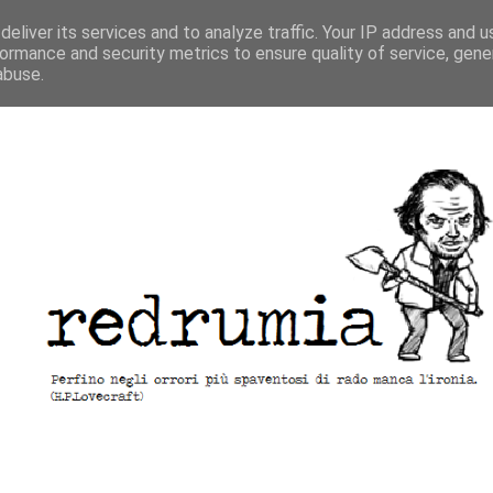
eliver its services and to analyze traffic. Your IP address and 
ormance and security metrics to ensure quality of service, gen
abuse.