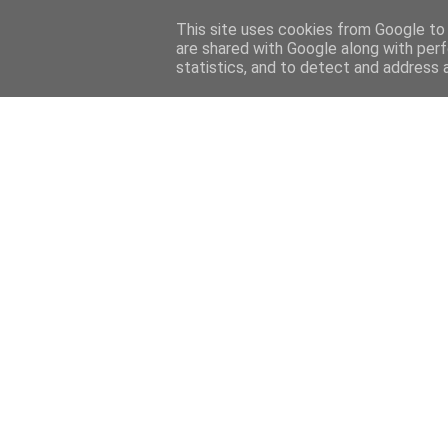
This site uses cookies from Google to d
are shared with Google along with perf
statistics, and to detect and address 