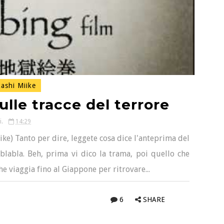
ashi Miike
ulle tracce del terrore
i.
14:29
ike) Tanto per dire, leggete cosa dice l'anteprima del
lablabla. Beh, prima vi dico la trama, poi quello che
e viaggia fino al Giappone per ritrovare...
6
SHARE