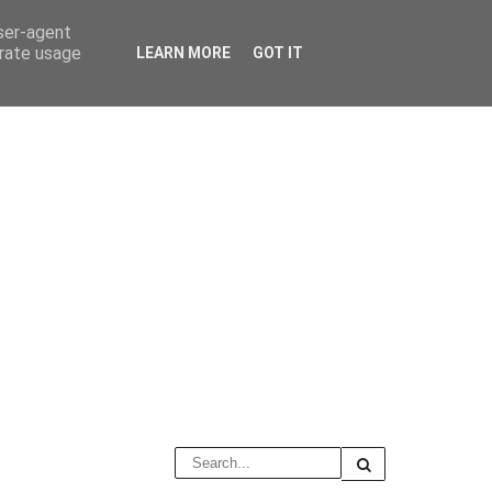
user-agent
erate usage
LEARN MORE
GOT IT