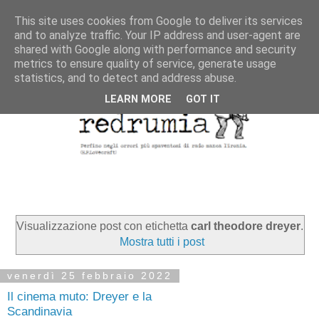
This site uses cookies from Google to deliver its services
and to analyze traffic. Your IP address and user-agent are
shared with Google along with performance and security
metrics to ensure quality of service, generate usage
statistics, and to detect and address abuse.
LEARN MORE
GOT IT
Visualizzazione post con etichetta
carl theodore dreyer
.
Mostra tutti i post
venerdì 25 febbraio 2022
Il cinema muto: Dreyer e la
Scandinavia