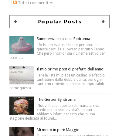
Tutti i commenti
Popular Posts
Summerween a casa Redrumia
Io ho un evidente bias e pertanto da
queste parti è Halloween per tutto l'anno.
Che però l'horror sia il cinema estivo per
eccelle...
Il mio primo post di preferiti dell'anno!
Fare le liste mi piace un casino. Ne faccio
tantissime dalla dubbia utilità, poi ogni
tanto mi cimento in missioni impossibili
come questa. ...
The Gerber Syndrome
Nuovi Incubi questa settimana arriva -
credo per la prima volta? - in patria.
Abbiamo infatti pensato che in una
stagione dedicata al found...
Mi metto in pari: Maggie
Questa cosa che gennaio sta giungendo in