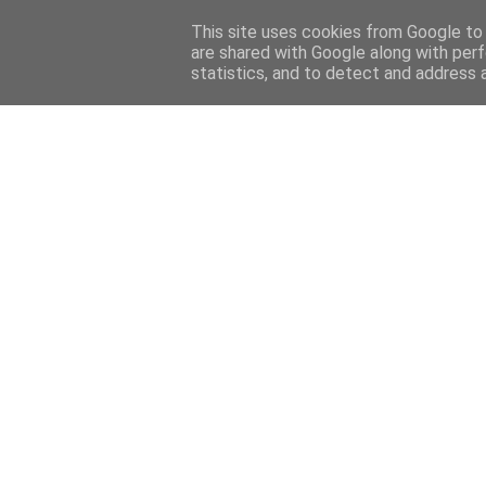
This site uses cookies from Google to d
are shared with Google along with perf
statistics, and to detect and address 