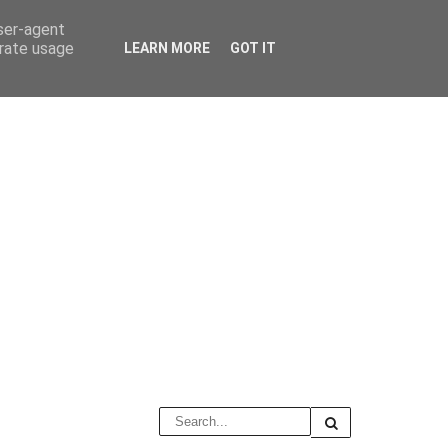
user-agent
erate usage
LEARN MORE
GOT IT