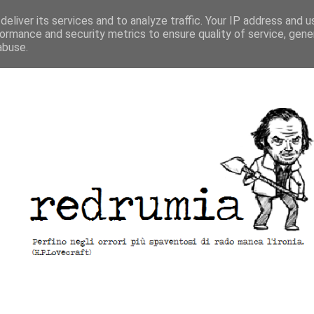
eliver its services and to analyze traffic. Your IP address and 
ormance and security metrics to ensure quality of service, gen
abuse.