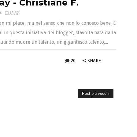
y - Christiane F.
i.
13:52
n mi piace, ma nel senso che non lo conosco bene. E
ai in questa iniziativa dei blogger, stavolta nata dalla
uando muore un talento, un gigantesco talento,...
20
SHARE
Post più vecchi