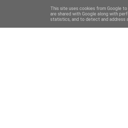
This site uses cookies from Google to d
are shared with Google along with perf
statistics, and to detect and address 