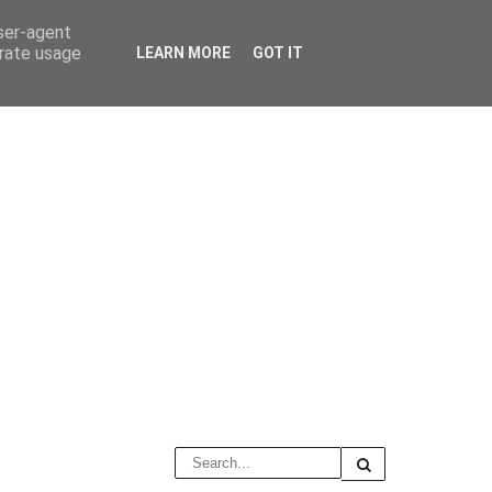
user-agent
erate usage
LEARN MORE
GOT IT