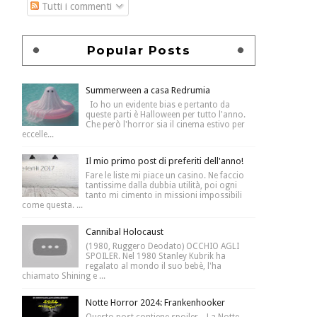
Tutti i commenti
Popular Posts
Summerween a casa Redrumia
Io ho un evidente bias e pertanto da
queste parti è Halloween per tutto l'anno.
Che però l'horror sia il cinema estivo per
eccelle...
Il mio primo post di preferiti dell'anno!
Fare le liste mi piace un casino. Ne faccio
tantissime dalla dubbia utilità, poi ogni
tanto mi cimento in missioni impossibili
come questa. ...
Cannibal Holocaust
(1980, Ruggero Deodato) OCCHIO AGLI
SPOILER. Nel 1980 Stanley Kubrik ha
regalato al mondo il suo bebè, l'ha
chiamato Shining e ...
Notte Horror 2024: Frankenhooker
Questo post contiene spoiler . La Notte