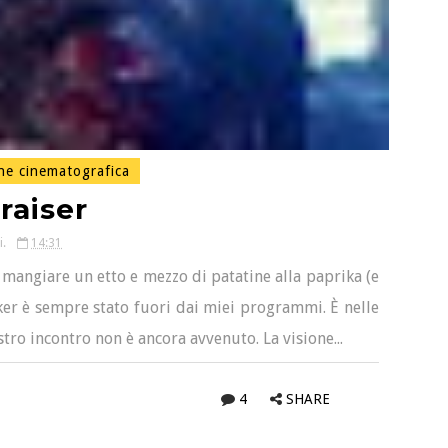
ne cinematografica
raiser
i.
14:31
a mangiare un etto e mezzo di patatine alla paprika (e
er è sempre stato fuori dai miei programmi. È nelle
ostro incontro non è ancora avvenuto. La visione...
4
SHARE