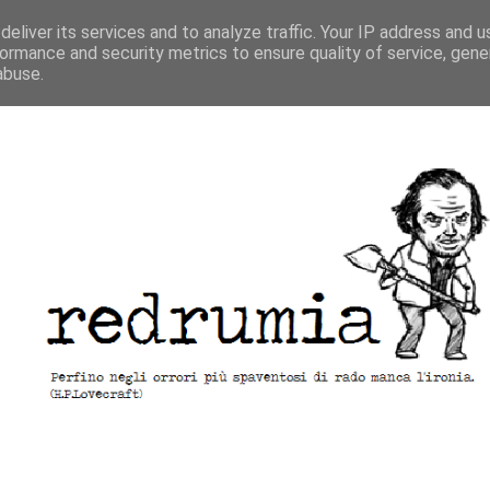
eliver its services and to analyze traffic. Your IP address and 
ormance and security metrics to ensure quality of service, gen
abuse.