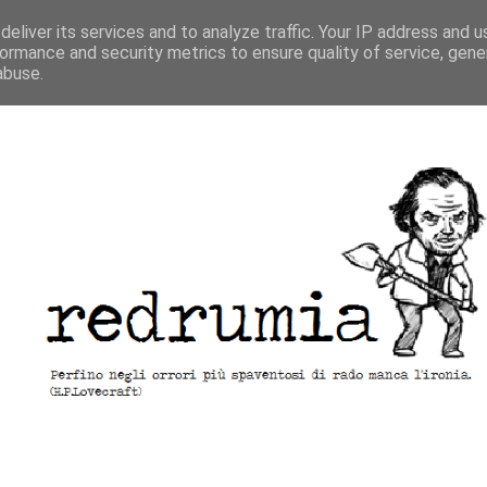
eliver its services and to analyze traffic. Your IP address and 
ormance and security metrics to ensure quality of service, gen
abuse.