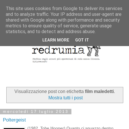
This site uses cookies from Google to deliver its services
and to analyze traffic. Your IP address and user-agent are
shared with Google along with performance and security
metrics to ensure quality of service, generate usage
statistics, and to detect and address abuse.
LEARN MORE
GOT IT
Visualizzazione post con etichetta
film maledetti
.
Mostra tutti i post
mercoledì 17 luglio 2013
Poltergeist
(1982, Tobe Hooper) Quanto ci sguazzo dentro,