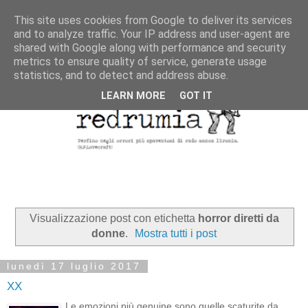
This site uses cookies from Google to deliver its services
and to analyze traffic. Your IP address and user-agent are
shared with Google along with performance and security
metrics to ensure quality of service, generate usage
statistics, and to detect and address abuse.
LEARN MORE
GOT IT
Visualizzazione post con etichetta
horror diretti da
donne
.
Mostra tutti i post
lunedì 17 luglio 2017
XX
Le emozioni più genuine sono quelle scaturite da