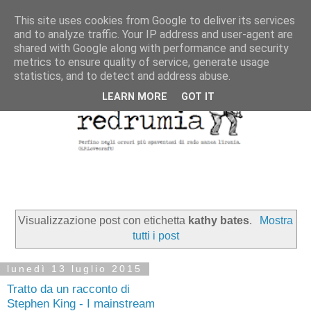
This site uses cookies from Google to deliver its services
and to analyze traffic. Your IP address and user-agent are
shared with Google along with performance and security
metrics to ensure quality of service, generate usage
statistics, and to detect and address abuse.
LEARN MORE
GOT IT
Visualizzazione post con etichetta
kathy bates
.
Mostra
tutti i post
lunedì 13 luglio 2015
Tratto da un racconto di
Stephen King - I mainstream