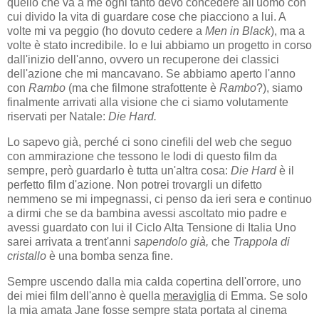
quello che va a me ogni tanto devo concedere all'uomo con
cui divido la vita di guardare cose che piacciono a lui. A
volte mi va peggio (ho dovuto cedere a
Men in Black
), ma a
volte è stato incredibile. Io e lui abbiamo un progetto in corso
dall'inizio dell'anno, ovvero un recuperone dei classici
dell'azione che mi mancavano. Se abbiamo aperto l'anno
con
Rambo
(ma che filmone strafottente è
Rambo
?), siamo
finalmente arrivati alla visione che ci siamo volutamente
riservati per Natale:
Die Hard.
Lo sapevo già, perché ci sono cinefili del web che seguo
con ammirazione che tessono le lodi di questo film da
sempre, però guardarlo è tutta un'altra cosa:
Die Hard
è il
perfetto film d'azione. Non potrei trovargli un difetto
nemmeno se mi impegnassi, ci penso da ieri sera e continuo
a dirmi che se da bambina avessi ascoltato mio padre e
avessi guardato con lui il Ciclo Alta Tensione di Italia Uno
sarei arrivata a trent'anni
sapendolo già,
che
Trappola di
cristallo
è una bomba senza fine.
Sempre uscendo dalla mia calda copertina dell'orrore, uno
dei miei film dell'anno è quella
meraviglia
di Emma. Se solo
la mia amata Jane fosse sempre stata portata al cinema