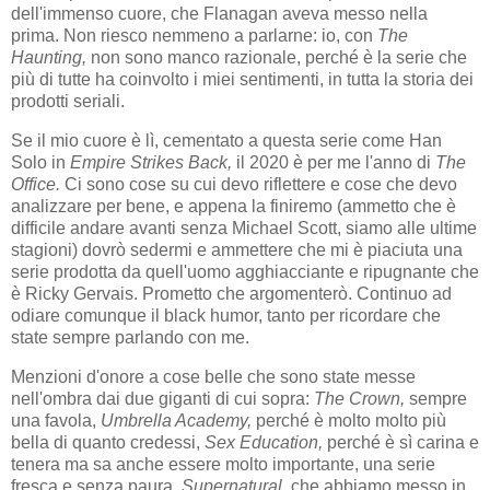
dell'immenso cuore, che Flanagan aveva messo nella
prima. Non riesco nemmeno a parlarne: io, con
The
Haunting,
non sono manco razionale, perché è la serie che
più di tutte ha coinvolto i miei sentimenti, in tutta la storia dei
prodotti seriali.
Se il mio cuore è lì, cementato a questa serie come Han
Solo in
Empire Strikes Back,
il 2020 è per me l'anno di
The
Office.
Ci sono cose su cui devo riflettere e cose che devo
analizzare per bene, e appena la finiremo (ammetto che è
difficile andare avanti senza Michael Scott, siamo alle ultime
stagioni) dovrò sedermi e ammettere che mi è piaciuta una
serie prodotta da quell'uomo agghiacciante e ripugnante che
è Ricky Gervais. Prometto che argomenterò. Continuo ad
odiare comunque il black humor, tanto per ricordare che
state sempre parlando con me.
Menzioni d'onore a cose belle che sono state messe
nell'ombra dai due giganti di cui sopra:
The Crown,
sempre
una favola,
Umbrella Academy,
perché è molto molto più
bella di quanto credessi,
Sex Education,
perché è sì carina e
tenera ma sa anche essere molto importante, una serie
fresca e senza paura,
Supernatural,
che abbiamo messo in