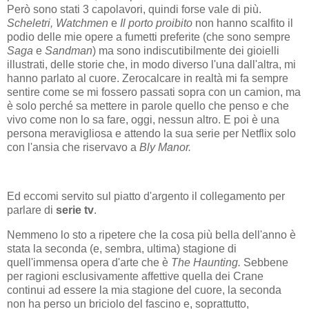
Però sono stati 3 capolavori, quindi forse vale di più.
Scheletri, Watchmen
e
Il porto proibito
non hanno scalfito il
podio delle mie opere a fumetti preferite (che sono sempre
Saga
e
Sandman
) ma sono indiscutibilmente dei gioielli
illustrati, delle storie che, in modo diverso l'una dall'altra, mi
hanno parlato al cuore. Zerocalcare in realtà mi fa sempre
sentire come se mi fossero passati sopra con un camion, ma
è solo perché sa mettere in parole quello che penso e che
vivo come non lo sa fare, oggi, nessun altro. E poi è una
persona meravigliosa e attendo la sua serie per Netflix solo
con l'ansia che riservavo a
Bly Manor.
Ed eccomi servito sul piatto d'argento il collegamento per
parlare di
serie tv
.
Nemmeno lo sto a ripetere che la cosa più bella dell'anno è
stata la seconda (e, sembra, ultima) stagione di
quell'immensa opera d'arte che è
The Haunting.
Sebbene
per ragioni esclusivamente affettive quella dei Crane
continui ad essere la mia stagione del cuore, la seconda
non ha perso un briciolo del fascino e, soprattutto,