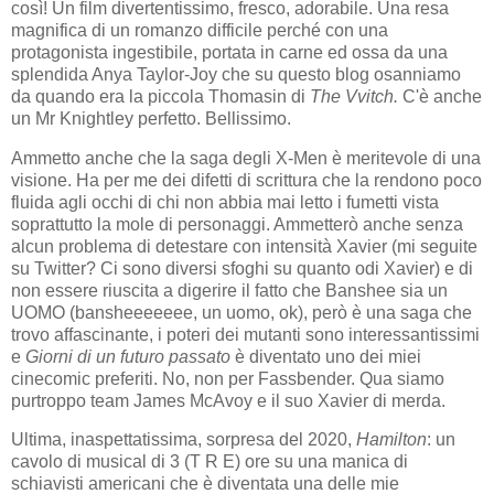
così! Un film divertentissimo, fresco, adorabile. Una resa
magnifica di un romanzo difficile perché con una
protagonista ingestibile, portata in carne ed ossa da una
splendida Anya Taylor-Joy che su questo blog osanniamo
da quando era la piccola Thomasin di
The Vvitch.
C'è anche
un Mr Knightley perfetto. Bellissimo.
Ammetto anche che la saga degli X-Men è meritevole di una
visione. Ha per me dei difetti di scrittura che la rendono poco
fluida agli occhi di chi non abbia mai letto i fumetti vista
soprattutto la mole di personaggi. Ammetterò anche senza
alcun problema di detestare con intensità Xavier (mi seguite
su Twitter? Ci sono diversi sfoghi su quanto odi Xavier) e di
non essere riuscita a digerire il fatto che Banshee sia un
UOMO (bansheeeeeee, un uomo, ok), però è una saga che
trovo affascinante, i poteri dei mutanti sono interessantissimi
e
Giorni di un futuro passato
è diventato uno dei miei
cinecomic preferiti. No, non per Fassbender. Qua siamo
purtroppo team James McAvoy e il suo Xavier di merda.
Ultima, inaspettatissima, sorpresa del 2020,
Hamilton
: un
cavolo di musical di 3 (T R E) ore su una manica di
schiavisti americani che è diventata una delle mie