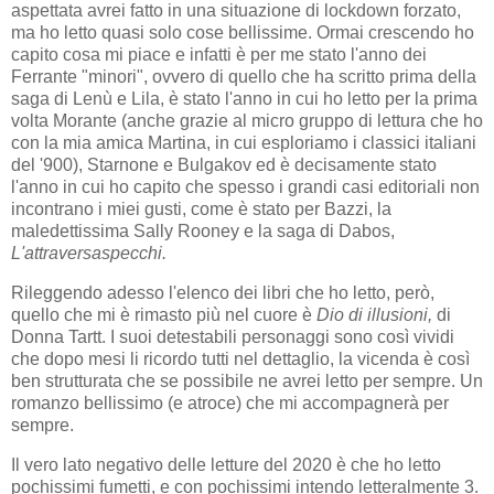
aspettata avrei fatto in una situazione di lockdown forzato,
ma ho letto quasi solo cose bellissime. Ormai crescendo ho
capito cosa mi piace e infatti è per me stato l'anno dei
Ferrante "minori", ovvero di quello che ha scritto prima della
saga di Lenù e Lila, è stato l'anno in cui ho letto per la prima
volta Morante (anche grazie al micro gruppo di lettura che ho
con la mia amica Martina, in cui esploriamo i classici italiani
del '900), Starnone e Bulgakov ed è decisamente stato
l'anno in cui ho capito che spesso i grandi casi editoriali non
incontrano i miei gusti, come è stato per Bazzi, la
maledettissima Sally Rooney e la saga di Dabos,
L'attraversaspecchi.
Rileggendo adesso l'elenco dei libri che ho letto, però,
quello che mi è rimasto più nel cuore è
Dio di illusioni,
di
Donna Tartt. I suoi detestabili personaggi sono così vividi
che dopo mesi li ricordo tutti nel dettaglio, la vicenda è così
ben strutturata che se possibile ne avrei letto per sempre. Un
romanzo bellissimo (e atroce) che mi accompagnerà per
sempre.
Il vero lato negativo delle letture del 2020 è che ho letto
pochissimi fumetti, e con pochissimi intendo letteralmente 3.