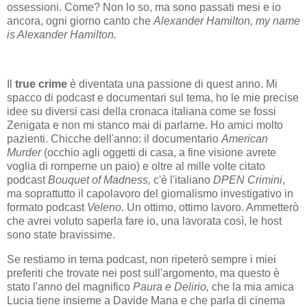
ossessioni. Come? Non lo so, ma sono passati mesi e io
ancora, ogni giorno canto che
Alexander Hamilton, my name
is Alexander Hamilton.
Il
true crime
è diventata una passione di quest anno. Mi
spacco di podcast e documentari sul tema, ho le mie precise
idee su diversi casi della cronaca italiana come se fossi
Zenigata e non mi stanco mai di parlarne. Ho amici molto
pazienti. Chicche dell'anno: il documentario
American
Murder
(occhio agli oggetti di casa, a fine visione avrete
voglia di romperne un paio) e oltre al mille volte citato
podcast
Bouquet of Madness,
c'è l'italiano
DPEN Crimini
,
ma soprattutto il capolavoro del giornalismo investigativo in
formato podcast
Veleno.
Un ottimo, ottimo lavoro. Ammetterò
che avrei voluto saperla fare io, una lavorata così, le host
sono state bravissime.
Se restiamo in tema podcast, non ripeterò sempre i miei
preferiti che trovate nei post sull'argomento, ma questo è
stato l'anno del magnifico
Paura e Delirio,
che la mia amica
Lucia tiene insieme a Davide Mana e che parla di cinema