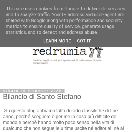
This site uses cookies from Google to deliver its services
and to analyze traffic. Your IP address and user-agent are
shared with Google along with performance and security
metrics to ensure quality of service, generate usage
statistics, and to detect and address abuse.
LEARN MORE
GOT IT
sabato 26 dicembre 2020
Bilancio di Santo Stefano
Su questo blog abbiamo fatto di rado classifiche di fine
anno, perché scegliere è per me la cosa più difficile del
mondo e perché hanno molto poco senso nella vita di
qualcuno che non segue le ultime uscite né editoriali né al