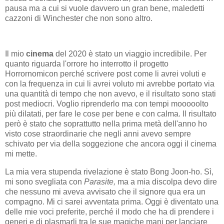
pausa ma a cui si vuole davvero un gran bene, maledetti
cazzoni di Winchester che non sono altro.
Il mio
cinema
del 2020 è stato un viaggio incredibile. Per
quanto riguarda l'orrore ho interrotto il progetto
Horrornomicon perché scrivere post come li avrei voluti e
con la frequenza in cui li avrei voluto mi avrebbe portato via
una quantità di tempo che non avevo, e il risultato sono stati
post mediocri. Voglio riprenderlo ma con tempi mooooolto
più dilatati, per fare le cose per bene e con calma. Il risultato
però è stato che soprattutto nella prima metà dell'anno ho
visto cose straordinarie che negli anni avevo sempre
schivato per via della soggezione che ancora oggi il cinema
mi mette.
La mia vera stupenda rivelazione è stato Bong Joon-ho. Sì,
mi sono svegliata con
Parasite,
ma a mia discolpa devo dire
che nessuno mi aveva avvisato che il signore qua era un
compagno. Mi ci sarei avventata prima. Oggi è diventato una
delle mie voci preferite, perché il modo che ha di prendere i
generi e di plasmarli tra le sue magiche mani per lanciare