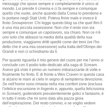
messaggi che sposo sempre e completamente è unico al
mondo. Lui prende il cinema e ci fa sempre e comunque
quello che vuole, anche quando dalla Corea lo prendono e
lo portano negli Stati Uniti. Poteva finire male e invece è
finito
Snowpiercer.
Chi legge questo blog sa che quel film lì
è una mia piccola ossessione. Non che il resto non sia
sempre e comunque un capolavoro, sia chiaro. Non ce n'è
uno solo che abbassi la media della qualità della sua
produzione, viaggiamo dritti spediti come dei treni (ve l'ho
detto che è una mia ossessione) sulla tratta dell'Olimpo dei
Grandi e non ci schiodiamo da lì.
Per quanto riguarda il mio genere del cuore per me l'anno si
conclude con il podio tutto dedicato alla saga di
Scream.
Avevo già visto il primo un numero imbarazzante di volte e
finalmente ho finito. E di fronte a Wes Craven in questa casa
si alzano le mani al cielo in segno di sempiterna devozione.
S
e nell'horror sono rimasta nella mia comfort zone (esclusa
l'infelice escursione in Argento e, appunto, quella felicissima
in
Scream
), godendomi prevalentemente gotici e fantasmi, è
in tutto il resto che mi sono data alla pazza gioia
dell'esplorazione. Del resto convivo, e se voglio vedere