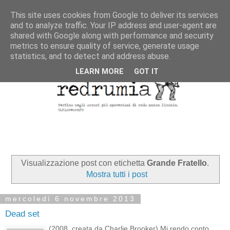
This site uses cookies from Google to deliver its services
and to analyze traffic. Your IP address and user-agent are
shared with Google along with performance and security
metrics to ensure quality of service, generate usage
statistics, and to detect and address abuse.
LEARN MORE
GOT IT
Visualizzazione post con etichetta
Grande Fratello
.
Mostra tutti i post
mercoledì 6 novembre 2013
Dead set
(2008, creata da Charlie Brooker) Mi rendo conto