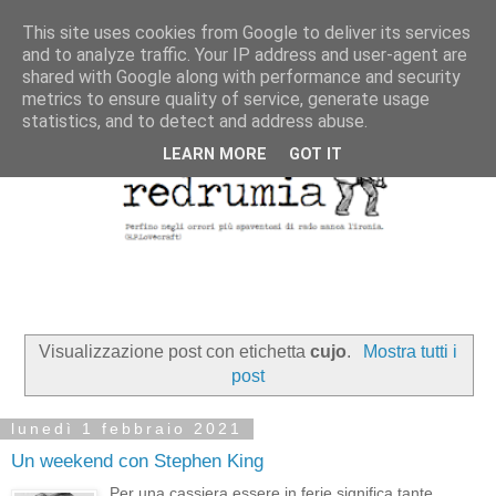
This site uses cookies from Google to deliver its services
and to analyze traffic. Your IP address and user-agent are
shared with Google along with performance and security
metrics to ensure quality of service, generate usage
statistics, and to detect and address abuse.
LEARN MORE
GOT IT
Visualizzazione post con etichetta
cujo
.
Mostra tutti i
post
lunedì 1 febbraio 2021
Un weekend con Stephen King
Per una cassiera essere in ferie significa tante