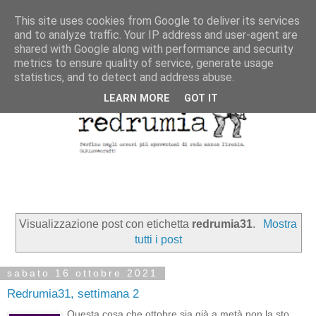
This site uses cookies from Google to deliver its services
and to analyze traffic. Your IP address and user-agent are
shared with Google along with performance and security
metrics to ensure quality of service, generate usage
statistics, and to detect and address abuse.
LEARN MORE
GOT IT
Visualizzazione post con etichetta
redrumia31
.
Mostra
tutti i post
sabato 16 ottobre 2021
Redrumia31, settimana 2
Questa cosa che ottobre sia già a metà non la sto