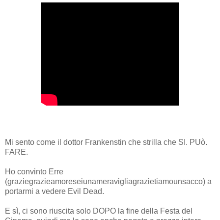
Mi sento come il dottor Frankenstin che strilla che SI. PUò.
FARE.
Ho convinto Erre
(graziegrazieamoreseiunameravigliagrazietiamounsacco) a
portarmi a vedere Evil Dead.
E sì, ci sono riuscita solo DOPO la fine della Festa del