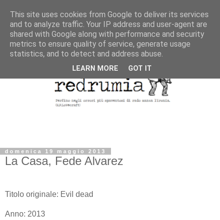
This site uses cookies from Google to deliver its services
and to analyze traffic. Your IP address and user-agent are
shared with Google along with performance and security
metrics to ensure quality of service, generate usage
statistics, and to detect and address abuse.
LEARN MORE
GOT IT
domenica 19 maggio 2013
La Casa, Fede Alvarez
Titolo originale: Evil dead
Anno: 2013