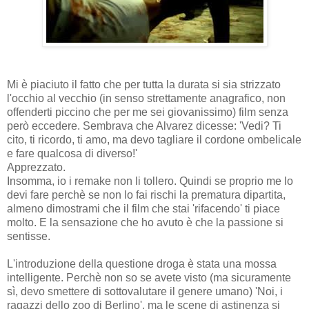
Mi è piaciuto il fatto che per tutta la durata si sia strizzato
l'occhio al vecchio (in senso strettamente anagrafico, non
offenderti piccino che per me sei giovanissimo) film senza
però eccedere. Sembrava che Alvarez dicesse: 'Vedi? Ti
cito, ti ricordo, ti amo, ma devo tagliare il cordone ombelicale
e fare qualcosa di diverso!'
Apprezzato.
Insomma, io i remake non li tollero. Quindi se proprio me lo
devi fare perchè se non lo fai rischi la prematura dipartita,
almeno dimostrami che il film che stai 'rifacendo' ti piace
molto. E la sensazione che ho avuto è che la passione si
sentisse.
L'introduzione della questione droga è stata una mossa
intelligente. Perchè non so se avete visto (ma sicuramente
sì, devo smettere di sottovalutare il genere umano) 'Noi, i
ragazzi dello zoo di Berlino', ma le scene di astinenza si