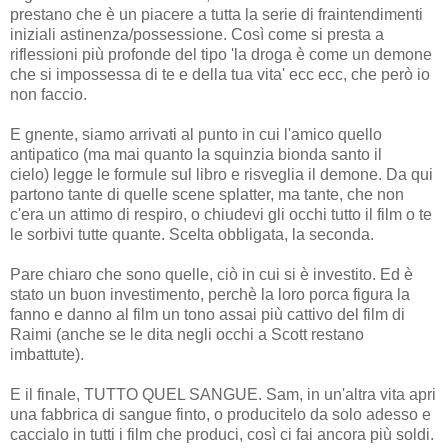
prestano che è un piacere a tutta la serie di fraintendimenti
iniziali astinenza/possessione. Così come si presta a
riflessioni più profonde del tipo 'la droga è come un demone
che si impossessa di te e della tua vita' ecc ecc, che però io
non faccio.
E gnente, siamo arrivati al punto in cui l'amico quello
antipatico (ma mai quanto la squinzia bionda santo il
cielo) legge le formule sul libro e risveglia il demone. Da qui
partono tante di quelle scene splatter, ma tante, che non
c'era un attimo di respiro, o chiudevi gli occhi tutto il film o te
le sorbivi tutte quante. Scelta obbligata, la seconda.
Pare chiaro che sono quelle, ciò in cui si è investito. Ed è
stato un buon investimento, perchè la loro porca figura la
fanno e danno al film un tono assai più cattivo del film di
Raimi (anche se le dita negli occhi a Scott restano
imbattute).
E il finale, TUTTO QUEL SANGUE. Sam, in un'altra vita apri
una fabbrica di sangue finto, o producitelo da solo adesso e
caccialo in tutti i film che produci, così ci fai ancora più soldi.