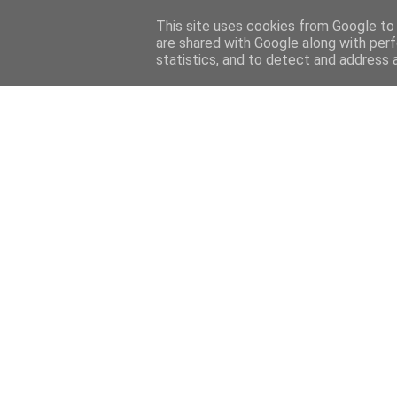
This site uses cookies from Google to d
are shared with Google along with perf
statistics, and to detect and address 