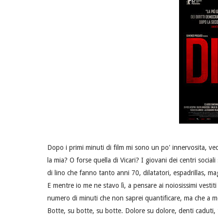
Dopo i primi minuti di film mi sono un po' innervosita, veden
la mia? O forse quella di Vicari? I giovani dei centri social
di lino che fanno tanto anni 70, dilatatori, espadrillas, ma
E mentre io me ne stavo lì, a pensare ai noiosissimi vestiti
numero di minuti che non saprei quantificare, ma che a me
Botte, su botte, su botte. Dolore su dolore, denti caduti,