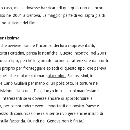
sto caso, ma se dovesse bazzicare di qua qualcuno di ancora
sso nel 2001 a Genova. La maggior parte di voi saprà già di
po' insieme del film.
gentissima
che avviene tramite l'incontro dei loro rappresentanti,
ti i cittadini, pensa le notifiche. Questo incontro, nel 2001,
uesto tipo, perché le giornate furono caratterizzate da scontri
ate proprio per fronteggiare episodi di questo tipo, che pareva
 quelli che ci piace chiamare
black bloc.
Famosissimi, in
te Carlo Giuliani per mano di un poliziotto, le torture nel
isizione alla scuola Diaz, luogo in cui alcuni manifestanti
 interessanti se vi dovesse andare di approfondire la
ta, per comprendere eventi importanti del nostro Paese e
zo di comunicazione (e si sente rivolgere anche insulti di
 sulla faccenda. Quindi no, Genova non è finita.]