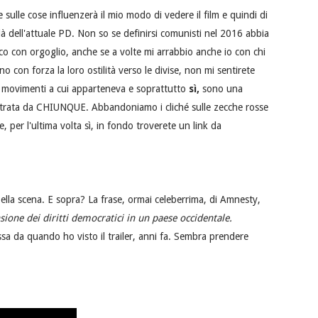
ulle cose influenzerà il mio modo di vedere il film e quindi di
n là dell'attuale PD. Non so se definirsi comunisti nel 2016 abbia
co con orgoglio, anche se a volte mi arrabbio anche io con chi
o con forza la loro ostilità verso le divise, non mi sentirete
è i movimenti a cui apparteneva e soprattutto
sì,
sono una
petrata da CHIUNQUE. Abbandoniamo i cliché sulle zecche rosse
per l'ultima volta sì, in fondo troverete un link da
ella scena. E sopra? La frase, ormai celeberrima, di Amnesty,
sione dei diritti democratici in un paese occidentale.
sa da quando ho visto il trailer, anni fa. Sembra prendere