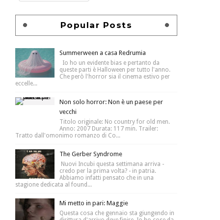
Popular Posts
Summerween a casa Redrumia
Io ho un evidente bias e pertanto da
queste parti è Halloween per tutto l'anno.
Che però l'horror sia il cinema estivo per
eccelle...
Non solo horror: Non è un paese per
vecchi
Titolo originale: No country for old men.
Anno: 2007 Durata: 117 min. Trailer:
Tratto dall'omonimo romanzo di Co...
The Gerber Syndrome
Nuovi Incubi questa settimana arriva -
credo per la prima volta? - in patria.
Abbiamo infatti pensato che in una
stagione dedicata al found...
Mi metto in pari: Maggie
Questa cosa che gennaio sta giungendo in
dirittura d'arrivo deve finire. Io ho cose da