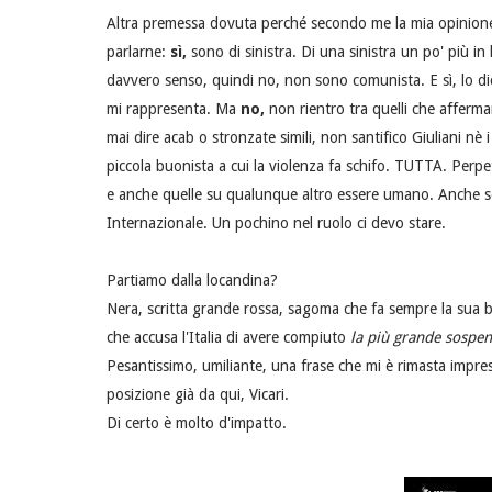
Altra premessa dovuta perché secondo me la mia opinione s
parlarne:
sì,
sono di sinistra. Di una sinistra un po' più i
davvero senso, quindi no, non sono comunista. E sì, lo di
mi rappresenta. Ma
no,
non rientro tra quelli che afferman
mai dire acab o stronzate simili, non santifico Giuliani n
piccola buonista a cui la violenza fa schifo. TUTTA. Per
e anche quelle su qualunque altro essere umano. Anche se, 
Internazionale. Un pochino nel ruolo ci devo stare.
Partiamo dalla locandina?
Nera, scritta grande rossa, sagoma che fa sempre la sua b
che accusa l'Italia di avere compiuto
la più grande sospen
Pesantissimo, umiliante, una frase che mi è rimasta impres
posizione già da qui, Vicari.
Di certo è molto d'impatto.