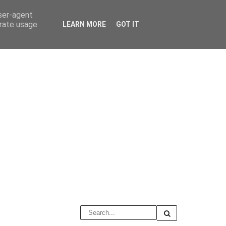
user-agent
erate usage
LEARN MORE
GOT IT