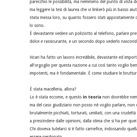
parecchio le possibilità, ma nemmeno del punto di vista de
ma leggere la tesi di laurea che vi linkerò più in basso ai
stata messa loro, su quanto fossero stati appositamente c
lo sono.
È devastante vedere un poliziotto al telefono, parlare pres
dolce e rassicurante, e un secondo dopo vederlo nasconder
Vicari ha fatto un lavoro incredibile, devastante ed impor
all'orgoglio per questa nazione a cui così tanto voglio be
impotenti, ma è fondamentale. È come studiare le brutture 
È stata macelleria, allora?
Lo è stata eccome, e questo
in teoria
non dovrebbe nemme
ma del caso giudiziario non posso nè voglio parlare, non 
brutalmente picchiati, torturati, umiliati, con una crudelt
a prescindere dalle opinioni, dalla stima che si ha per qu
Chi doveva tutelarci si è fatto carnefice, indossando que
essere perdonato.