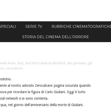
SPECIALI
SERIE TV
RUBRICHE CINEMATOGRAFICH
STORIA DEL CINEMA DELL'ORRORE
niele vicari
,
diaz
,
diaz don't clean up this blod
,
elio germano
,
g8
era
,
zerocalcare
sticino.
cente al nostro adorato Zerocalcare: pagina oscurata quando
va per ricordare la figura di Carlo Giuliani. Oggi è tutto
 social network e io sono contenta.
 qua, nel giorno dell'anniversario della morte di Giuliani.