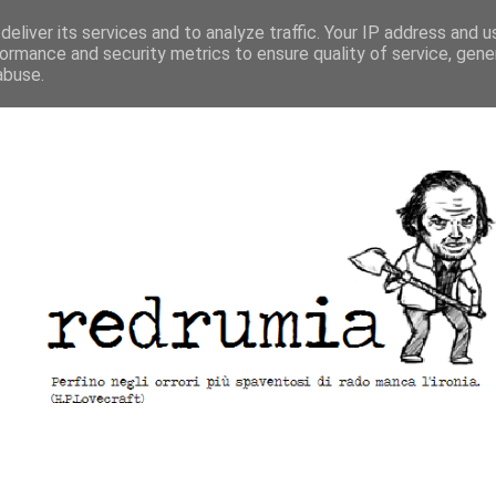
eliver its services and to analyze traffic. Your IP address and 
ormance and security metrics to ensure quality of service, gen
abuse.