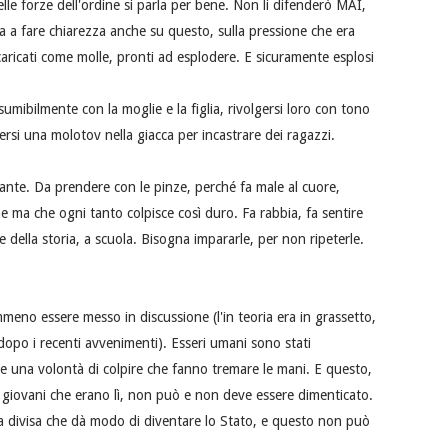
lle forze dell'ordine si parla per bene. Non li difenderò MAI,
uta a fare chiarezza anche su questo, sulla pressione che era
aricati come molle, pronti ad esplodere. E sicuramente esplosi
umibilmente con la moglie e la figlia, rivolgersi loro con tono
si una molotov nella giacca per incastrare dei ragazzi.
tante. Da prendere con le pinze, perché fa male al cuore,
ne ma che ogni tanto colpisce così duro. Fa rabbia, fa sentire
della storia, a scuola. Bisogna impararle, per non ripeterle.
no essere messo in discussione (l'in teoria era in grassetto,
dopo i recenti avvenimenti). Esseri umani sono stati
à e una volontà di colpire che fanno tremare le mani. E questo,
ei giovani che erano lì, non può e non deve essere dimenticato.
lla divisa che dà modo di diventare lo Stato, e questo non può