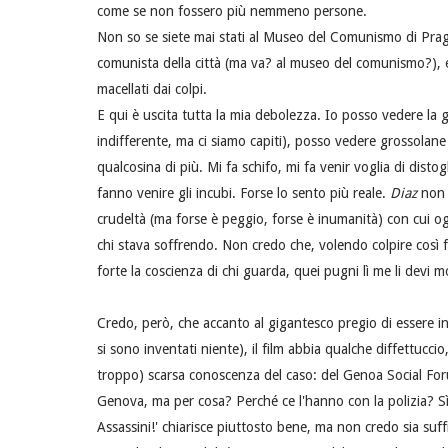
come se non fossero più nemmeno persone.
Non so se siete mai stati al Museo del Comunismo di Prag
comunista della città (ma va? al museo del comunismo?), e
macellati dai colpi.
E qui è uscita tutta la mia debolezza. Io posso vedere la 
indifferente, ma ci siamo capiti), posso vedere grossolane 
qualcosina di più. Mi fa schifo, mi fa venir voglia di distog
fanno venire gli incubi. Forse lo sento più reale.
Diaz
non 
crudeltà (ma forse è peggio, forse è inumanità) con cui ogni
chi stava soffrendo. Non credo che, volendo colpire così for
forte la coscienza di chi guarda, quei pugni lì me li devi
Credo, però, che accanto al gigantesco pregio di essere incr
si sono inventati niente), il film abbia qualche diffettucci
troppo) scarsa conoscenza del caso: del Genoa Social For
Genova, ma per cosa? Perché ce l'hanno con la polizia? Sì, s
Assassini!' chiarisce piuttosto bene, ma non credo sia suff