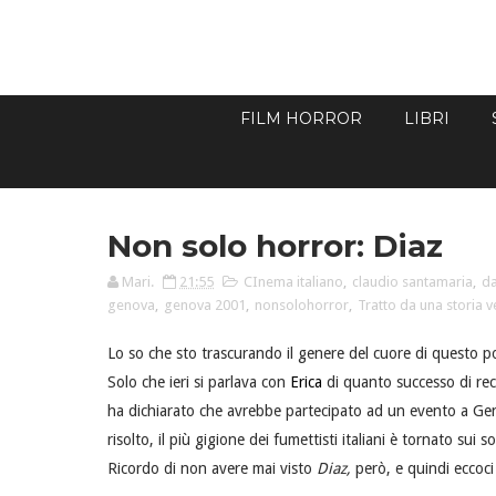
FILM HORROR
LIBRI
Non solo horror: Diaz
Mari.
21:55
CInema italiano
,
claudio santamaria
,
da
genova
,
genova 2001
,
nonsolohorror
,
Tratto da una storia v
Lo so che sto trascurando il genere del cuore di questo po
Solo che ieri si parlava con
Erica
di quanto successo di re
ha dichiarato che avrebbe partecipato ad un evento a Geno
risolto, il più gigione dei fumettisti italiani è tornato sui
Ricordo di non avere mai visto
Diaz,
però, e quindi eccoci