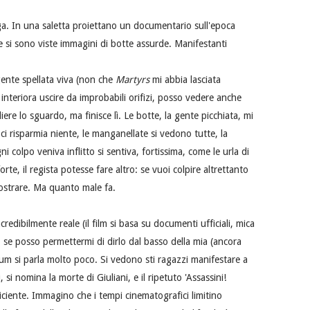
a. In una saletta proiettano un documentario sull'epoca
 si sono viste immagini di botte assurde. Manifestanti
gente spellata viva (non che
Martyrs
mi abbia lasciata
interiora uscire da improbabili orifizi, posso vedere anche
liere lo sguardo, ma finisce lì. Le botte, la gente picchiata, mi
ci risparmia niente, le manganellate si vedono tutte, la
 colpo veniva inflitto si sentiva, fortissima, come le urla di
te, il regista potesse fare altro: se vuoi colpire altrettanto
 mostrare. Ma quanto male fa.
edibilmente reale (il film si basa su documenti ufficiali, mica
o, se posso permettermi di dirlo dal basso della mia (ancora
um si parla molto poco. Si vedono sti ragazzi manifestare a
i nomina la morte di Giuliani, e il ripetuto 'Assassini!
iciente. Immagino che i tempi cinematografici limitino