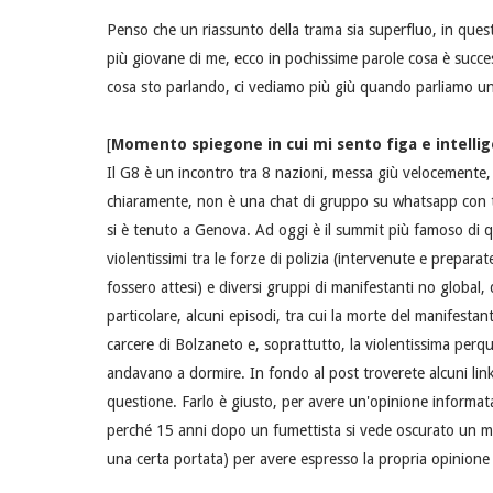
Penso che un riassunto della trama sia superfluo, in que
più giovane di me, ecco in pochissime parole cosa è succe
cosa sto parlando, ci vediamo più giù quando parliamo un 
[
Momento spiegone in cui mi sento figa e intelli
Il G8 è un incontro tra 8 nazioni, messa giù velocemente, 
chiaramente, non è una chat di gruppo su whatsapp con tut
si è tenuto a Genova. Ad oggi è il summit più famoso di q
violentissimi tra le forze di polizia (intervenute e prepar
fossero attesi) e diversi gruppi di manifestanti no global,
particolare, alcuni episodi, tra cui la morte del manifestan
carcere di Bolzaneto e, soprattutto, la violentissima perqu
andavano a dormire. In fondo al post troverete alcuni link
questione. Farlo è giusto, per avere un'opinione informa
perché 15 anni dopo un fumettista si vede oscurato un mez
una certa portata) per avere espresso la propria opinione