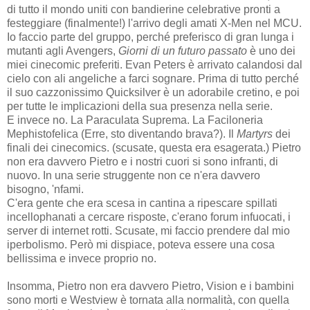
di tutto il mondo uniti con bandierine celebrative pronti a
festeggiare (finalmente!) l'arrivo degli amati X-Men nel MCU.
Io faccio parte del gruppo, perché preferisco di gran lunga i
mutanti agli Avengers,
Giorni di un futuro passato
è uno dei
miei cinecomic preferiti. Evan Peters è arrivato calandosi dal
cielo con ali angeliche a farci sognare. Prima di tutto perché
il suo cazzonissimo Quicksilver è un adorabile cretino, e poi
per tutte le implicazioni della sua presenza nella serie.
E invece no. La Paraculata Suprema. La Faciloneria
Mephistofelica (Erre, sto diventando brava?). Il
Martyrs
dei
finali dei cinecomics. (scusate, questa era esagerata.) Pietro
non era davvero Pietro e i nostri cuori si sono infranti, di
nuovo. In una serie struggente non ce n'era davvero
bisogno, 'nfami.
C'era gente che era scesa in cantina a ripescare spillati
incellophanati a cercare risposte, c'erano forum infuocati, i
server di internet rotti. Scusate, mi faccio prendere dal mio
iperbolismo. Però mi dispiace, poteva essere una cosa
bellissima e invece proprio no.
Insomma, Pietro non era davvero Pietro, Vision e i bambini
sono morti e Westview è tornata alla normalità, con quella