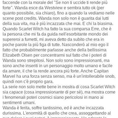
faccende con la morale del "Se non ti uccide ti rende più
forte". Wanda esce da Westview e sembra tutto ok (per
quanto possibile, sia chiaro), fino a quando la vediamo nelle
scene post credits. Wanda non solo non è guarita dai lutti
della sua vita, ma è più incazzata che mai. E chi la biasima.
Quando Scarlet Witch ha fatto la sua comparsa Erre, che è
la persona che mi fa da guida nell'esorbitante mondo dei
supereroi a fumetti, mi aveva detto da subito che era in
poche parole la più figa di tutte. Nasconderò al mio ego il
fatto che probabilmente parlasse anche della bellissima
Elizabeth Olsen per concentrarmi sul fatto che i poteri di
Wanda sono strepitosi. Non solo sono impressionanti, ma
sono anche inseriti in un personaggio molto umano e facile
da amare, il che la rende ancora più forte. Anche Capitan
Marvel ha una forza senza senso, ma è un'intollerabile snob,
quindi non c'è proprio gara.
La serie non solo mette bene in mostra di cosa Scarlet Witch
sia capace (cosa impressionante di per sè), ma mostra come
i fenomenali poteri cosmici siano pericolosi in mano ai
sentimenti umani.
Wanda è ferita, soffre tantissimo, ed è anche incazzata
durissima. L'enormità di quello che crea, assoggettando al