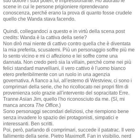
suo dolore i suoi poteri, è impressionante. Ho adorato le
scene in cui le persone prigioniere riprendevano
conoscenza, perché erano la prova di quanto fosse crudele
quello che Wanda stava facendo.
Quindi, collegandoci a questo e in virtù della scena post
credits: Wanda è la cattiva della serie?
Non dirò mai niente di cattivo contro quella che è diventata
la mia preferita, scusatemi. Più un personaggio soffre più me
lo sento vicino e mi ci affeziono e lei soffre come una
dannata. Non credo però sia la villain, perché come nei più
felici standard marvelliani, il vero cattivo è l'uomo bianco
etero preferibilmente con un ruolo in una agenzia
governativa. A fianco a lui, all'esterno di Westview, ci sono i
comprimari della serie, che ho ricollocato nei propri film di
provenienza solo grazie all'intervento del sopracitato Erre.
Tranne Asian Jim, quello l'ho riconosciuto da me. (Sì, mi
manca ancora
The Office.
)
Sono personaggi secondari deliziosi, che riempiono bene
senza invadere lo spazio dei protagonisti, simpatici e
interessanti. Ben scritti.
Poi, però, parlando di comprimari, succede il patatrac. Il vero
fallimento della serie. Pietro Maximoff. Fan in visibilio, nerd