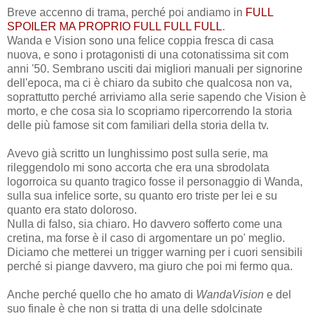
Breve accenno di trama, perché poi andiamo in
FULL
SPOILER MA PROPRIO FULL FULL FULL
.
Wanda e Vision sono una felice coppia fresca di casa
nuova, e sono i protagonisti di una cotonatissima sit com
anni '50. Sembrano usciti dai migliori manuali per signorine
dell'epoca, ma ci è chiaro da subito che qualcosa non va,
soprattutto perché arriviamo alla serie sapendo che Vision è
morto, e che cosa sia lo scopriamo ripercorrendo la storia
delle più famose sit com familiari della storia della tv.
Avevo già scritto un lunghissimo post sulla serie, ma
rileggendolo mi sono accorta che era una sbrodolata
logorroica su quanto tragico fosse il personaggio di Wanda,
sulla sua infelice sorte, su quanto ero triste per lei e su
quanto era stato doloroso.
Nulla di falso, sia chiaro. Ho davvero sofferto come una
cretina, ma forse è il caso di argomentare un po' meglio.
Diciamo che metterei un trigger warning per i cuori sensibili
perché si piange davvero, ma giuro che poi mi fermo qua.
Anche perché quello che ho amato di
WandaVision
e del
suo finale è che non si tratta di una delle sdolcinate