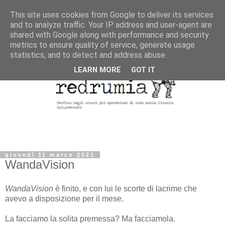
This site uses cookies from Google to deliver its services
and to analyze traffic. Your IP address and user-agent are
shared with Google along with performance and security
metrics to ensure quality of service, generate usage
statistics, and to detect and address abuse.
LEARN MORE
GOT IT
giovedì 11 marzo 2021
WandaVision
WandaVision
è finito, e con lui le scorte di lacrime che
avevo a disposizione per il mese.
La facciamo la solita premessa? Ma facciamola.