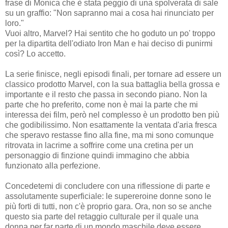
frase di Monica che è stata peggio di una spolverata di sale
su un graffio: "Non sapranno mai a cosa hai rinunciato per
loro."
Vuoi altro, Marvel? Hai sentito che ho goduto un po' troppo
per la dipartita dell'odiato Iron Man e hai deciso di punirmi
così? Lo accetto.
La serie finisce, negli episodi finali, per tornare ad essere un
classico prodotto Marvel, con la sua battaglia bella grossa e
importante e il resto che passa in secondo piano. Non la
parte che ho preferito, come non è mai la parte che mi
interessa dei film, però nel complesso è un prodotto ben più
che godibilissimo. Non esattamente la ventata d'aria fresca
che speravo restasse fino alla fine, ma mi sono comunque
ritrovata in lacrime a soffrire come una cretina per un
personaggio di finzione quindi immagino che abbia
funzionato alla perfezione.
Concedetemi di concludere con una riflessione di parte e
assolutamente superficiale: le supereroine donne sono le
più forti di tutti, non c'è proprio gara. Ora, non so se anche
questo sia parte del retaggio culturale per il quale una
donna per far parte di un mondo maschile deve essere