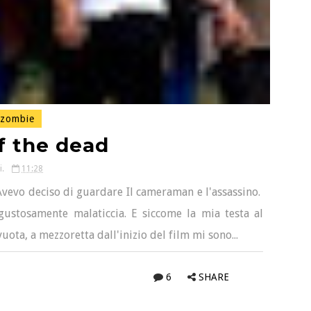
zombie
f the dead
i.
11:28
Avevo deciso di guardare Il cameraman e l'assassino.
sgustosamente malaticcia. E siccome la mia testa al
a, a mezzoretta dall'inizio del film mi sono...
6
SHARE