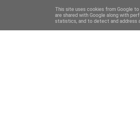
This site uses cookies from Google to d
are shared with Google along with perf
statistics, and to detect and address 