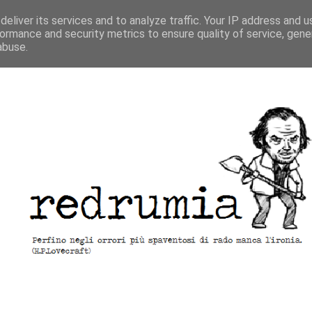
eliver its services and to analyze traffic. Your IP address and 
ormance and security metrics to ensure quality of service, gen
abuse.