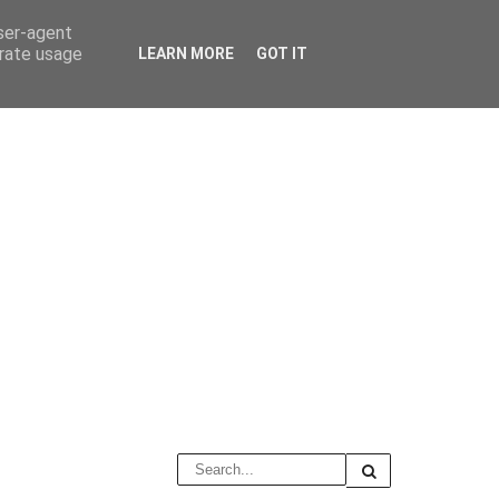
user-agent
erate usage
LEARN MORE
GOT IT