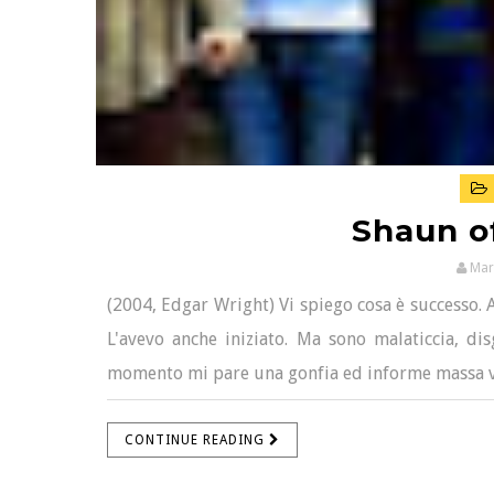
Shaun o
Mar
(2004, Edgar Wright) Vi spiego cosa è successo. 
L'avevo anche iniziato. Ma sono malaticcia, di
momento mi pare una gonfia ed informe massa vuot
CONTINUE READING