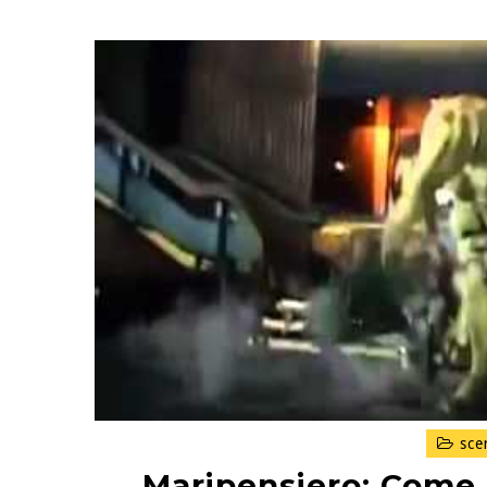
sce
Maripensiero: Come c