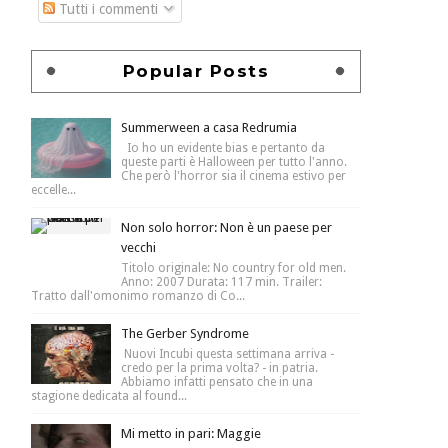
Tutti i commenti
Popular Posts
Summerween a casa Redrumia
Io ho un evidente bias e pertanto da
queste parti è Halloween per tutto l'anno.
Che però l'horror sia il cinema estivo per
eccelle...
Non solo horror: Non è un paese per
vecchi
Titolo originale: No country for old men.
Anno: 2007 Durata: 117 min. Trailer:
Tratto dall'omonimo romanzo di Co...
The Gerber Syndrome
Nuovi Incubi questa settimana arriva -
credo per la prima volta? - in patria.
Abbiamo infatti pensato che in una
stagione dedicata al found...
Mi metto in pari: Maggie