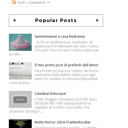
Tutti i commenti
Popular Posts
Summerween a casa Redrumia
Io ho un evidente bias e pertanto da
queste parti è Halloween per tutto l'anno.
Che però l'horror sia il cinema estivo per
eccelle...
Il mio primo post di preferiti dell'anno!
Fare le liste mi piace un casino. Ne faccio
tantissime dalla dubbia utilità, poi ogni
tanto mi cimento in missioni impossibili
come questa. ...
Cannibal Holocaust
(1980, Ruggero Deodato) OCCHIO AGLI
SPOILER. Nel 1980 Stanley Kubrik ha
regalato al mondo il suo bebè, l'ha
chiamato Shining e ...
Notte Horror 2024: Frankenhooker
Questo post contiene spoiler . La Notte