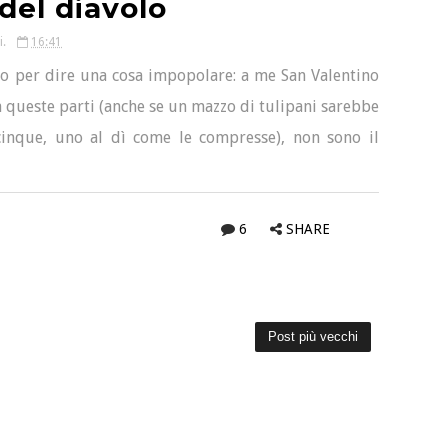
del diavolo
i.
16:41
er dire una cosa impopolare: a me San Valentino
 queste parti (anche se un mazzo di tulipani sarebbe
inque, uno al dì come le compresse), non sono il
6
SHARE
Post più vecchi