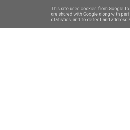
This site uses cookies from Google to d
are shared with Google along with perf
statistics, and to detect and address 