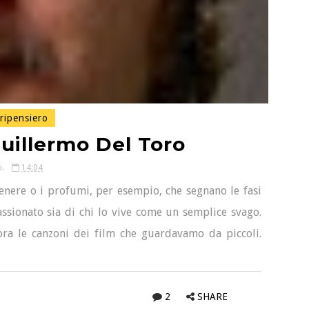
ipensiero
uillermo Del Toro
i.
14:04
genere o i profumi, per esempio, che segnano le fasi
assionato sia di chi lo vive come un semplice svago.
ra le canzoni dei film che guardavamo da piccoli.
2
SHARE