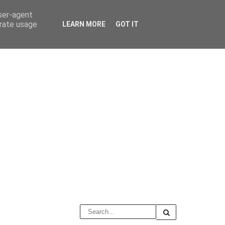
user-agent
erate usage
LEARN MORE
GOT IT