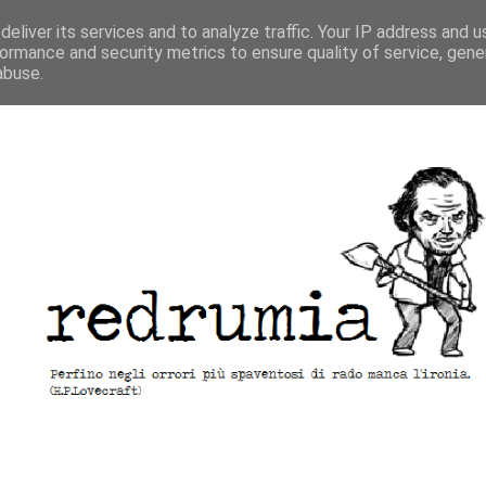
eliver its services and to analyze traffic. Your IP address and 
ormance and security metrics to ensure quality of service, gen
abuse.