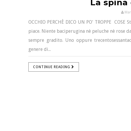
La spina 
Mar
OCCHIO PERCHÈ DICO UN PO' TROPPE COSE Sto p
piace. Niente baciperugina nè peluche nè rose da
sempre gradito. Uno oppure trecentosessantac
genere di...
CONTINUE READING