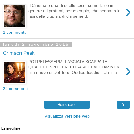
›
Il Cinema è una di quelle cose, come l'arte in
genere o i profumi, per esempio, che segnano le
fasi della vita, sia di chi se ne d...
2 commenti:
lunedì 2 novembre 2015
Crimson Peak
POTREI ESSERMI LASCIATA SCAPPARE
›
QUALCHE SPOILER. COSA VOLEVO 'Oddio un
film nuovo di Del Toro! Oddioddioddio.' 'Uh, i fa...
22 commenti:
›
Home page
Visualizza versione web
Le inquiline