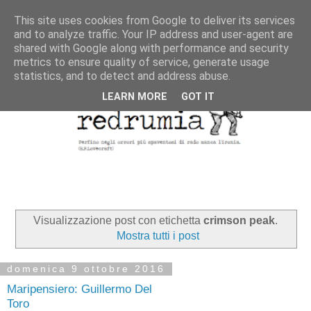
This site uses cookies from Google to deliver its services
and to analyze traffic. Your IP address and user-agent are
shared with Google along with performance and security
metrics to ensure quality of service, generate usage
statistics, and to detect and address abuse.
LEARN MORE
GOT IT
Visualizzazione post con etichetta
crimson peak
.
Mostra tutti i post
domenica 9 ottobre 2016
Maripensiero: Guillermo Del
Toro