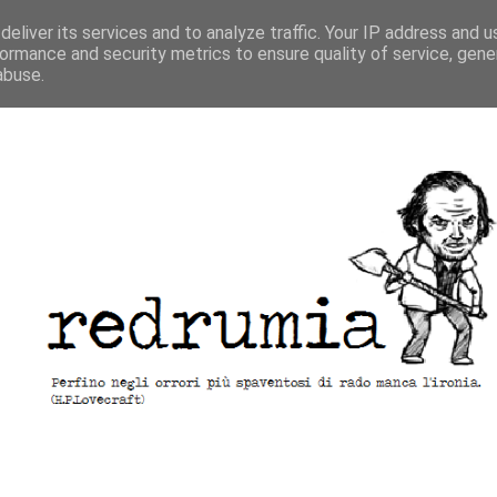
eliver its services and to analyze traffic. Your IP address and 
ormance and security metrics to ensure quality of service, gen
abuse.