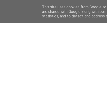
This site uses cookies from Google to d
are shared with Google along with perf
statistics, and to detect and address 