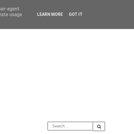
user-agent
erate usage
LEARN MORE
GOT IT