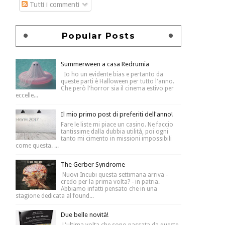
Tutti i commenti
Popular Posts
Summerween a casa Redrumia
Io ho un evidente bias e pertanto da
queste parti è Halloween per tutto l'anno.
Che però l'horror sia il cinema estivo per
eccelle...
Il mio primo post di preferiti dell'anno!
Fare le liste mi piace un casino. Ne faccio
tantissime dalla dubbia utilità, poi ogni
tanto mi cimento in missioni impossibili
come questa. ...
The Gerber Syndrome
Nuovi Incubi questa settimana arriva -
credo per la prima volta? - in patria.
Abbiamo infatti pensato che in una
stagione dedicata al found...
Due belle novità!
L'ultima volta che sono passata da queste