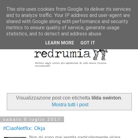
This site uses cookies from Google to deliver its services
and to analyze traffic. Your IP address and user-agent are
shared with Google along with performance and security
metrics to ensure quality of service, generate usage
statistics, and to detect and address abuse.
LEARN MORE
GOT IT
Visualizzazione post con etichetta
tilda swinton
.
Mostra tutti i post
sabato 8 luglio 2017
#CiaoNetflix: Okja
Non mi sono mai sentita particolarmente vicina