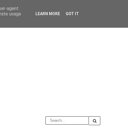
user-agent
erate usage
LEARN MORE
GOT IT