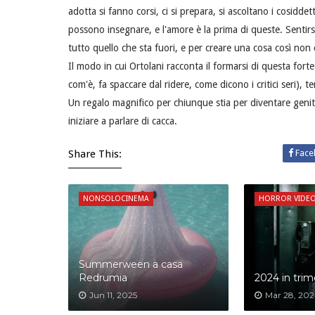
adotta si fanno corsi, ci si prepara, si ascoltano i cosidde
possono insegnare, e l'amore è la prima di queste. Sentirs
tutto quello che sta fuori, e per creare una cosa così non 
Il modo in cui Ortolani racconta il formarsi di questa fort
com'è, fa spaccare dal ridere, come dicono i critici seri), t
Un regalo magnifico per chiunque stia per diventare geni
iniziare a parlare di cacca.
Share This:
Face
NONSOLOCINEMA
HORROR VIDE
Summerween a casa
Redrumia
2024 in trime
Jun 11, 2025
Mar 28, 20