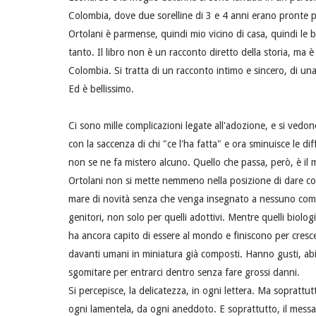
Colombia, dove due sorelline di 3 e 4 anni erano pronte
Ortolani è parmense, quindi mio vicino di casa, quindi le
tanto. Il libro non è un racconto diretto della storia, ma è
Colombia. Si tratta di un racconto intimo e sincero, di u
Ed è bellissimo.
Ci sono mille complicazioni legate all'adozione, e si vedo
con la saccenza di chi "ce l'ha fatta" e ora sminuisce le diff
non se ne fa mistero alcuno. Quello che passa, però, è il 
Ortolani non si mette nemmeno nella posizione di dare cons
mare di novità senza che venga insegnato a nessuno come
genitori, non solo per quelli adottivi. Mentre quelli biolo
ha ancora capito di essere al mondo e finiscono per cresce
davanti umani in miniatura già composti. Hanno gusti, abit
sgomitare per entrarci dentro senza fare grossi danni.
Si percepisce, la delicatezza, in ogni lettera. Ma soprattu
ogni lamentela, da ogni aneddoto. E soprattutto, il messag