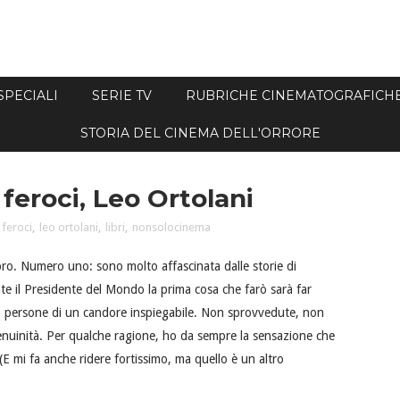
SPECIALI
SERIE TV
RUBRICHE CINEMATOGRAFICH
STORIA DEL CINEMA DELL'ORRORE
i feroci, Leo Ortolani
 feroci
,
leo ortolani
,
libri
,
nonsolocinema
o. Numero uno: sono molto affascinata dalle storie di
e il Presidente del Mondo la prima cosa che farò sarà far
 persone di un candore inspiegabile. Non sprovvedute, non
enuinità. Per qualche ragione, ho da sempre la sensazione che
E mi fa anche ridere fortissimo, ma quello è un altro