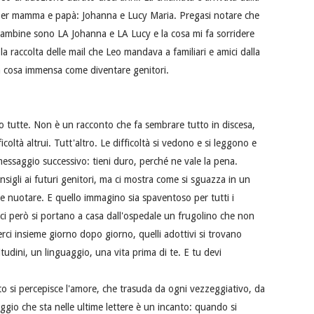
 per mamma e papà: Johanna e Lucy Maria. Pregasi notare che
 bambine sono LA Johanna e LA Lucy e la cosa mi fa sorridere
 la raccolta delle mail che Leo mandava a familiari e amici dalla
na cosa immensa come diventare genitori.
no tutte. Non è un racconto che fa sembrare tutto in discesa,
icoltà altrui. Tutt'altro. Le difficoltà si vedono e si leggono e
messaggio successivo: tieni duro, perché ne vale la pena.
igli ai futuri genitori, ma ci mostra come si sguazza in un
 nuotare. E quello immagino sia spaventoso per tutti i
gici però si portano a casa dall'ospedale un frugolino che non
rci insieme giorno dopo giorno, quelli adottivi si trovano
udini, un linguaggio, una vita prima di te. E tu devi
tto si percepisce l'amore, che trasuda da ogni vezzeggiativo, da
gio che sta nelle ultime lettere è un incanto: quando si