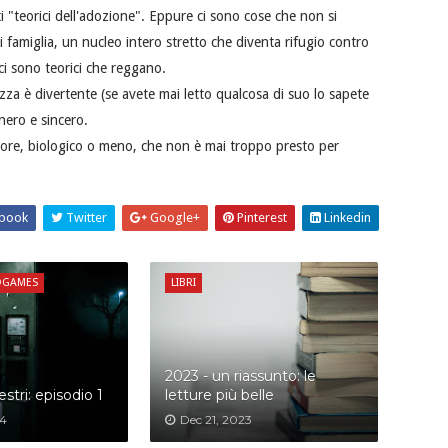
tti "teorici dell'adozione". Eppure ci sono cose che non si
i famiglia, un nucleo intero stretto che diventa rifugio contro
ci sono teorici che reggano.
ezza è divertente (se avete mai letto qualcosa di suo lo sapete
enero e sincero.
tore, biologico o meno, che non è mai troppo presto per
book
Twitter
Google+
Pinterest
Linkedin
OGAMES
LIBRI
2023 - un riassunto: le
stri: episodio 1
letture più belle
24
Dec 21, 2023