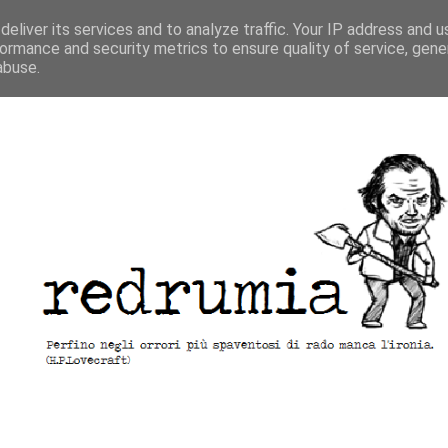
eliver its services and to analyze traffic. Your IP address and 
ormance and security metrics to ensure quality of service, gen
abuse.