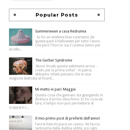
Popular Posts
Summerween a casa Redrumia
Io ho un evidente bias e pertanto da
queste parti è Halloween per tutto l'anno.
Che però l'horror sia il cinema estivo per
eccelle...
The Gerber Syndrome
Nuovi Incubi questa settimana arriva -
credo per la prima volta? - in patria.
Abbiamo infatti pensato che in una
stagione dedicata al found...
Mi metto in pari: Maggie
Questa cosa che gennaio sta giungendo in
dirittura d'arrivo deve finire. Io ho cose da
fare, il tempo non può permettersi di
scappare c...
Il mio primo post di preferiti dell'anno!
Fare le liste mi piace un casino. Ne faccio
tantissime dalla dubbia utilità, poi ogni