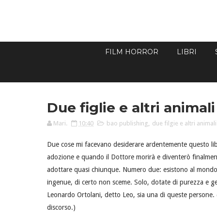
FILM HORROR
LIBRI
Due figlie e altri animal
Mari.
10:40
bao publishing
,
due filgie e altri animali
Due cose mi facevano desiderare ardentemente questo libr
adozione e quando il Dottore morirà e diventerò finalment
adottare quasi chiunque. Numero due: esistono al mondo
ingenue, di certo non sceme. Solo, dotate di purezza e g
Leonardo Ortolani, detto Leo, sia una di queste persone. (
discorso.)