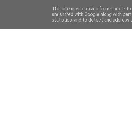
This site uses cookies from Google to d
are shared with Google along with perf
statistics, and to detect and address 