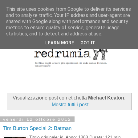
This site uses cookies from Google to deliver its services
and to analyze traffic. Your IP address and user-agent are
shared with Google along with performance and security
metrics to ensure quality of service, generate usage
statistics, and to detect and address abuse.
LEARN MORE
GOT IT
Visualizzazione post con etichetta
Michael Keaton
.
Mostra tutti i post
venerdì 12 ottobre 2012
Tim Burton Special 2: Batman
Titolo originale: id. Anno: 1989 Durata: 121 min.