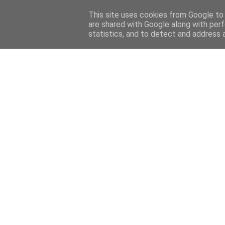
This site uses cookies from Google to d
are shared with Google along with perf
statistics, and to detect and address 