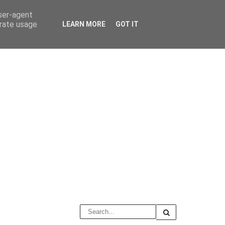
user-agent
erate usage
LEARN MORE
GOT IT