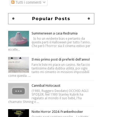
Tutti i commenti
Popular Posts
Summerween a casa Redrumia
Io ho un evidente bias e pertanto da
queste parti è Halloween per tutto l'anno.
Che però l'horror sia il cinema estivo per
eccelle...
Il mio primo post di preferiti dell'anno!
Fare le liste mi piace un casino. Ne faccio
tantissime dalla dubbia utilità, poi ogni
tanto mi cimento in missioni impossibili
come questa. ...
Cannibal Holocaust
(1980, Ruggero Deodato) OCCHIO AGLI
SPOILER. Nel 1980 Stanley Kubrik ha
regalato al mondo il suo bebè, l'ha
chiamato Shining e ...
Notte Horror 2024: Frankenhooker
Questo post contiene spoiler . La Notte