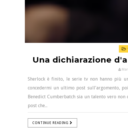
Una dichiarazione d'
Mar
Sherlock è finito, le serie tv non hanno più
concedermi un ultimo post sull'argomento, poi 
Benedict Cumberbatch sia un talento vero non c'
post che...
CONTINUE READING