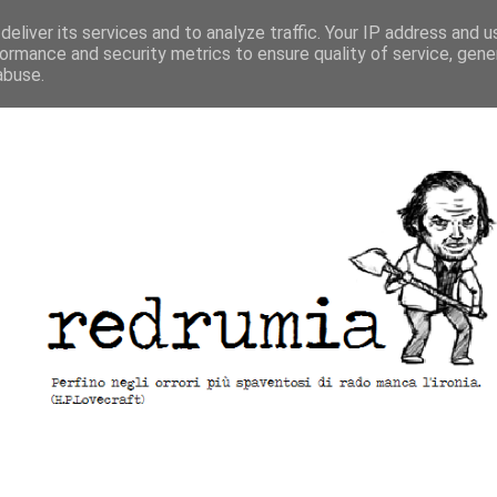
eliver its services and to analyze traffic. Your IP address and 
ormance and security metrics to ensure quality of service, gen
abuse.