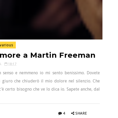
various
amore a Martin Freeman
i.
18:17
 un senso e nemmeno io mi sento benissimo. Dovete
giuro che chiuderò il mio dolore nel silenzio. Che
è certo bisogno che ve lo dica io. Sapete anche, dal
4
SHARE